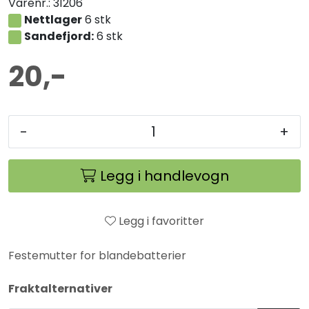
Varenr.:
31206
Nettlager
6 stk
Sandefjord:
6 stk
20,-
-
+
Legg i handlevogn
Legg i favoritter
Festemutter for blandebatterier
Fraktalternativer