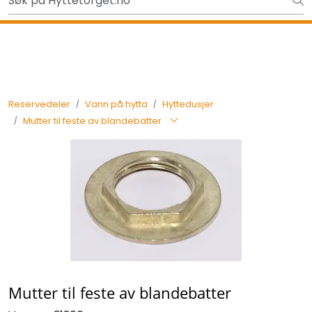
Skip to main content
Ut på tur i sommer? Sjekk her først
Tilbake
Reservedeler
Vann på hytta
Hyttedusjer
Mutter til feste av blandebatter
Mutter til feste av blandebatter