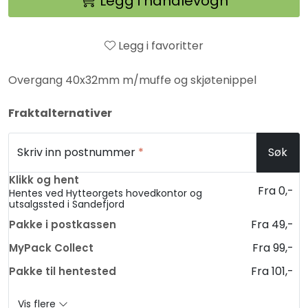
Legg i handlevogn
Legg i favoritter
Overgang 40x32mm m/muffe og skjøtenippel
Fraktalternativer
Skriv inn postnummer
*
Søk
Klikk og hent
Fra 0,-
Hentes ved Hytteorgets hovedkontor og
utsalgssted i Sandefjord
Fra 49,-
Pakke i postkassen
Fra 99,-
MyPack Collect
Fra 101,-
Pakke til hentested
Vis flere