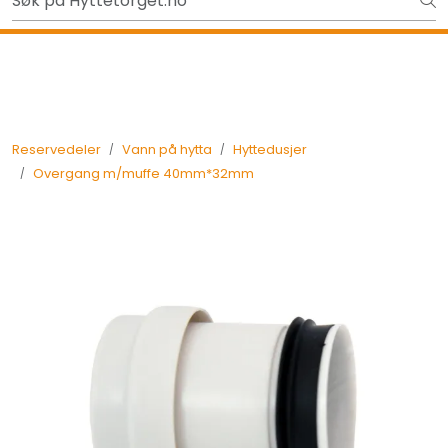
Skip to main content
Ut på tur i sommer? Sjekk her først
Tilbake
Reservedeler
Vann på hytta
Hyttedusjer
Overgang m/muffe 40mm*32mm