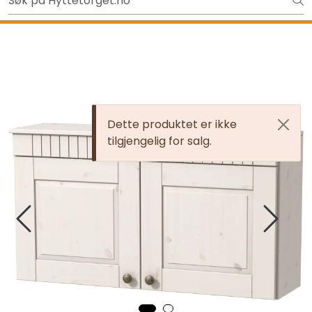
Skip to main content
Ut på tur i sommer? Sjekk her først
Tilbake
Dette produktet er ikke
tilgjengelig for salg.