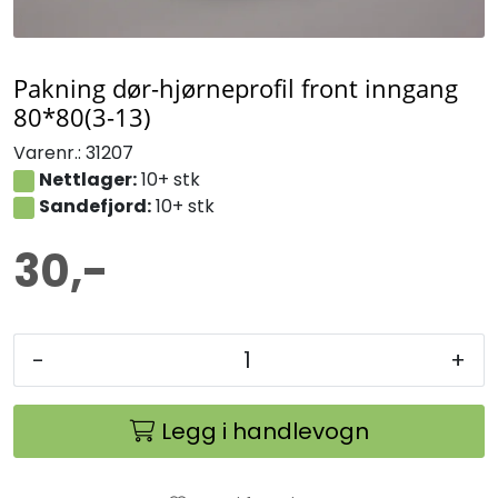
Pakning dør-hjørneprofil front inngang
80*80(3-13)
Varenr.:
31207
Nettlager:
10+ stk
Sandefjord:
10+ stk
30,-
-
+
Legg i handlevogn