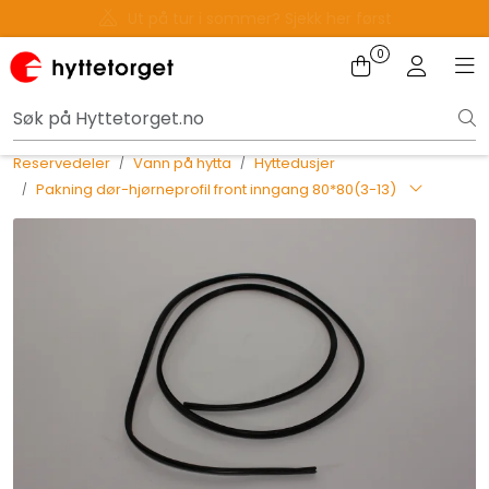
Skip to main content
Gavekort - Gaven som ALLTID funker!
Tilbake
0
Toggle na
Tog
Reservedeler
Vann på hytta
Hyttedusjer
Pakning dør-hjørneprofil front inngang 80*80(3-13)