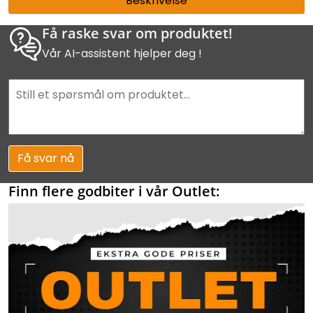
Beskrivelse
Få raske svar om produktet!
Vår AI-assistent hjelper deg !
Få svar nå
Finn flere godbiter i vår Outlet: