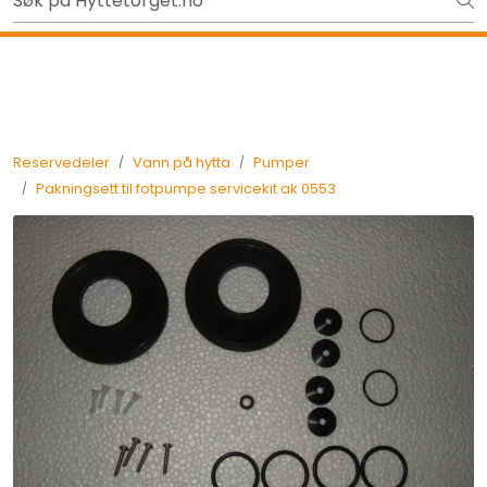
Skip to main content
Ut på tur i sommer? Sjekk her først
Tilbake
Reservedeler
Vann på hytta
Pumper
Pakningsett til fotpumpe servicekit ak 0553