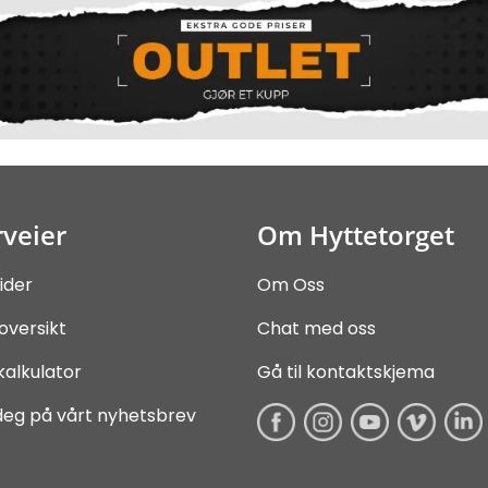
veier
Om Hyttetorget
ider
Om Oss
oversikt
Chat med oss
kalkulator
Gå til kontaktskjema
deg på vårt nyhetsbrev