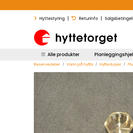
Skip to main content
|
|
Hyttestyring
Returinfo
Salgsbetingel
Alle produkter
Planleggingshje
Reservedeler
Vann på hytta
Hyttedusjer
Pl