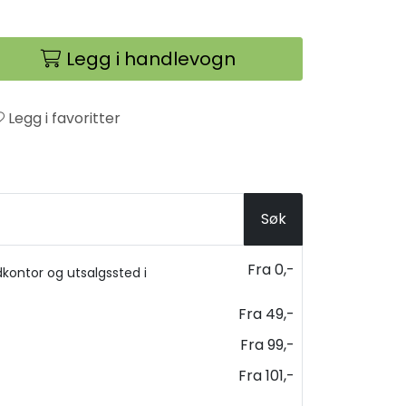
Legg i handlevogn
Legg i favoritter
Søk
Fra 0,-
kontor og utsalgssted i
Fra 49,-
Fra 99,-
Fra 101,-