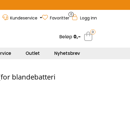
0
Kundeservice
Favoritter
Logg inn
0
Beløp
0,-
rvice
Outlet
Nyhetsbrev
(for blandebatteri