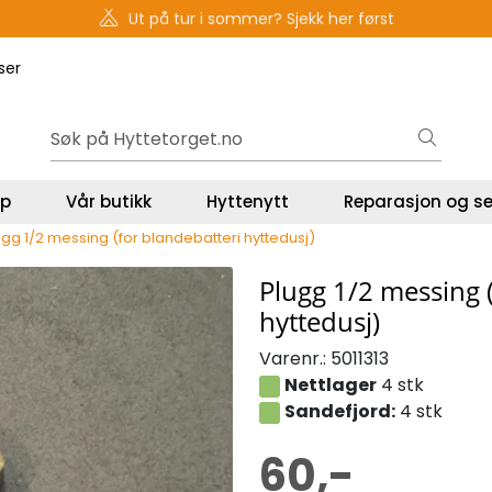
Gavekort - Gaven som ALLTID funker!
ser
lp
Vår butikk
Hyttenytt
Reparasjon og se
ugg 1/2 messing (for blandebatteri hyttedusj)
Plugg 1/2 messing 
hyttedusj)
Varenr.:
5011313
Nettlager
4 stk
Sandefjord:
4 stk
60,-