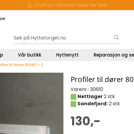
Gavekort - Gaven som ALLTID funker!
ser
lp
Vår butikk
Hyttenytt
Reparasjon og se
filer til dører 80x80 1-2
Profiler til dører 8
Varenr.:
30610
Nettlager
2 stk
Sandefjord:
2 stk
130,-