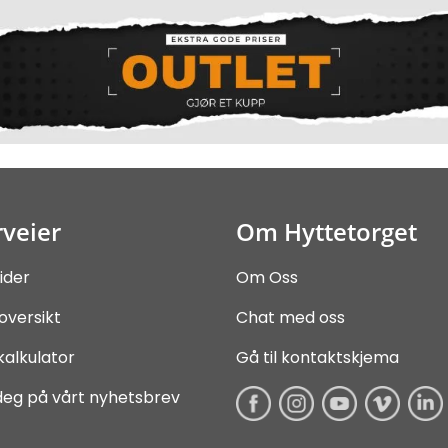
veier
Om Hyttetorget
ider
Om Oss
oversikt
Chat med oss
kalkulator
Gå til kontaktskjema
deg på vårt nyhetsbrev