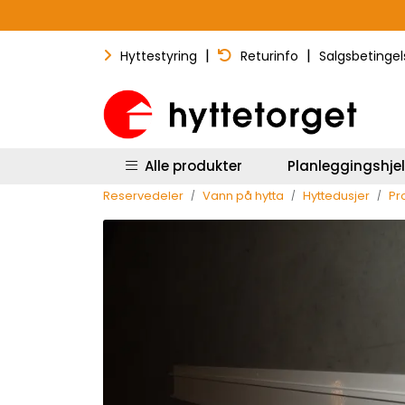
Skip to main content
|
|
Hyttestyring
Returinfo
Salgsbetingel
Alle produkter
Planleggingshje
Reservedeler
Vann på hytta
Hyttedusjer
Pro