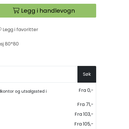
Legg i handlevogn
Legg i favoritter
usj 80*80
Søk
Fra 0,-
kontor og utsalgssted i
Fra 71,-
Fra 103,-
Fra 105,-