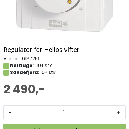
Regulator for Helios vifter
Varenr.:
6187216
Nettlager:
10+ stk
Sandefjord:
10+ stk
2 490,-
-
+