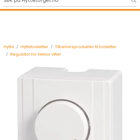
Skip to main content
Ut på tur i sommer? Sjekk her først
Tilbake
Hytta
Hyttetoaletter
Tilbehørsprodukter til toaletter
Regulator for Helios vifter