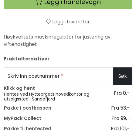
Legg i handlevogn
Legg i favoritter
Høykvalitets maskinregulator for justering av
viftehastighet
Fraktalternativer
Skriv inn postnummer
*
Søk
Klikk og hent
Fra 0,-
Hentes ved Hytteorgets hovedkontor og
utsalgssted i Sandefjord
Fra 53,-
Pakke i postkassen
Fra 99,-
MyPack Collect
Fra 101,-
Pakke til hentested