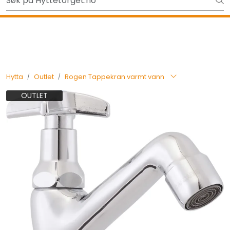
Skip to main content
Ut på tur i sommer? Sjekk her først
Tilbake
Hytta
Outlet
Rogen Tappekran varmt vann
OUTLET