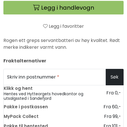
Legg i handlevogn
Legg i favoritter
Rogen ett greps servantbatteri av høy kvalitet. Rødt
merke indikerer varmt vann.
Fraktalternativer
Skriv inn postnummer
*
Søk
Klikk og hent
Fra 0,-
Hentes ved Hytteorgets hovedkontor og
utsalgssted i Sandefjord
Fra 60,-
Pakke i postkassen
Fra 99,-
MyPack Collect
Fra 101,-
Pakke til hentested