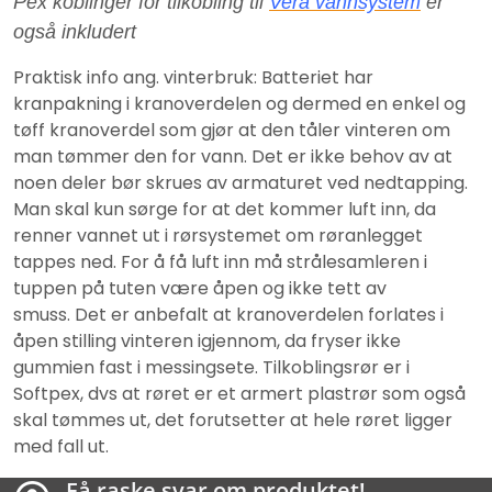
Pex koblinger for tilkobling til
Vera vannsystem
er
også inkludert
Praktisk info ang. vinterbruk: Batteriet har
kranpakning i kranoverdelen og dermed en enkel og
tøff kranoverdel som gjør at den tåler vinteren om
man tømmer den for vann.
Det er ikke behov av at
noen deler bør skrues av armaturet ved nedtapping.
Man skal kun sørge for at det kommer luft inn, da
renner vannet ut i rørsystemet om røranlegget
tappes ned. For å få luft inn må strålesamleren i
tuppen på tuten være åpen og ikke tett av
smuss.
Det er anbefalt at kranoverdelen forlates i
åpen stilling vinteren igjennom, da fryser ikke
gummien fast i messingsete.
Tilkoblingsrør er i
Softpex, dvs at røret er et armert plastrør som også
skal tømmes ut, det forutsetter at hele røret ligger
med fall ut.
Få raske svar om produktet!