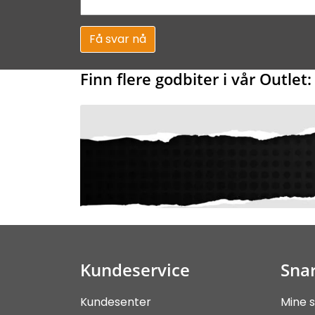
Få svar nå
Finn flere godbiter i vår Outlet:
Kundeservice
Snar
Kundesenter
Mine s