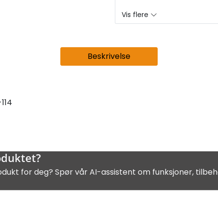
Vis flere
Beskrivelse
114
oduktet?
odukt for deg? Spør vår AI-assistent om funksjoner, tilbeh