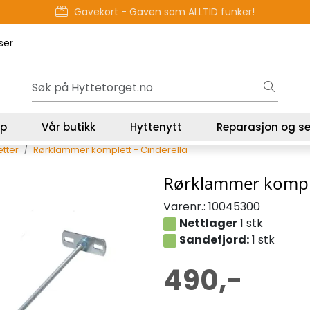
Gavekort - Gaven som ALLTID funker!
ser
lp
Vår butikk
Hyttenytt
Reparasjon og se
etter
Rørklammer komplett - Cinderella
Rørklammer komple
Varenr.:
10045300
Nettlager
1 stk
Sandefjord:
1 stk
490,-