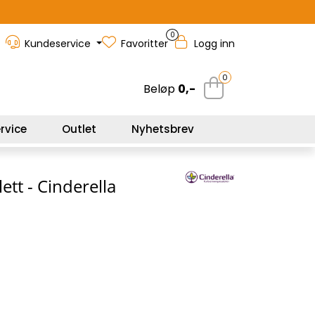
0
Kundeservice
Favoritter
Logg inn
0
Beløp
0,-
rvice
Outlet
Nyhetsbrev
tt - Cinderella