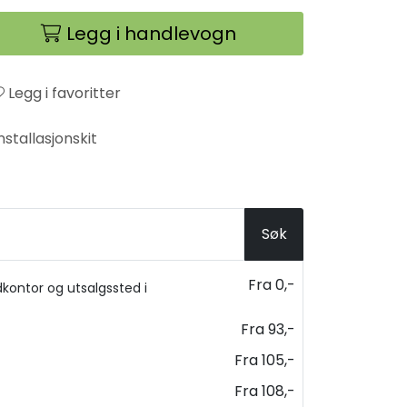
Legg i handlevogn
Legg i favoritter
nstallasjonskit
Søk
Fra 0,-
kontor og utsalgssted i
Fra 93,-
Fra 105,-
Fra 108,-