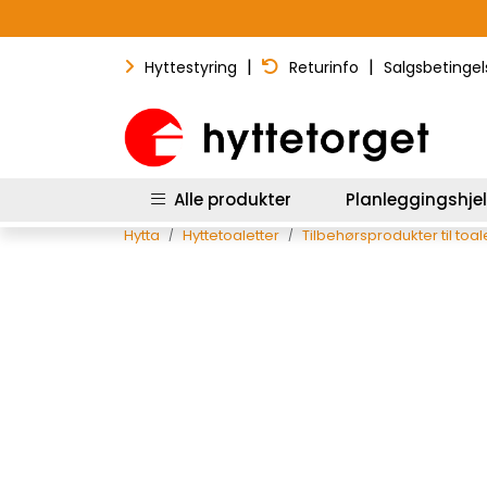
Skip to main content
|
|
Hyttestyring
Returinfo
Salgsbetingel
Alle produkter
Planleggingshje
Hytta
Hyttetoaletter
Tilbehørsprodukter til toal