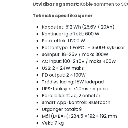
Utvidbar og smart:
Koble sammen to SC600
Tekniske spesifikasjoner
Kapasitet: 512 Wh (25,6V / 20Ah)
Kontinuerlig effekt: 600 W
Peak effek: t1200 W
Batteritype: LiFePO₄ – 3500+ sykluser
Solinput: 18–25V / maks 300W
AC input: 100–240V / maks 400W
USB: 2 × 24W maks
PD output: 2 × 100W
Trådløs lading: 15W ladepad
UPS-funksjon: <20ms respons
Parallelldrift: Ja, 2 enheter
Smart App-kontroll: Bluetooth
Utganger totalt: 9
Mål (L×B×H): 284,5 × 192 × 192 mm
Vekt: 7 kg