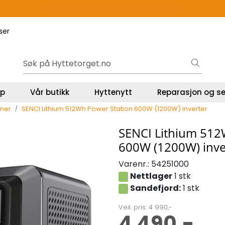
Gavekort - Gaven som ALLTID funker!
ser
lp
Vår butikk
Hyttenytt
Reparasjon og se
oner
SENCI Lithium 512Wh Power Station 600W (1200W) inverter
SENCI Lithium 512
600W (1200W) inve
Varenr.:
54251000
Nettlager
1 stk
Sandefjord:
1 stk
Veil. pris: 4 990,-
4 490,-