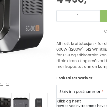
-
+
Alt i ett kraftstasjon - f
600W (1200W), 512 Wh lith
for USB og stikkontakt. kan
til elektronikk og små ver
mer kapasitet enn en kompa
Fraktalternativer
Skriv inn postnummer
*
Klikk og hent
Hentes ved Hytteorgets hoved