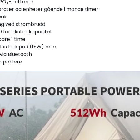
ePO₄-batterier
parater og enheter gående i mange timer
eak
ng ved strømbrudd
0 for ekstra kapasitet
bare 1 time
dløs ladepad (15W) m.m.
via Bluetooth
nsportere