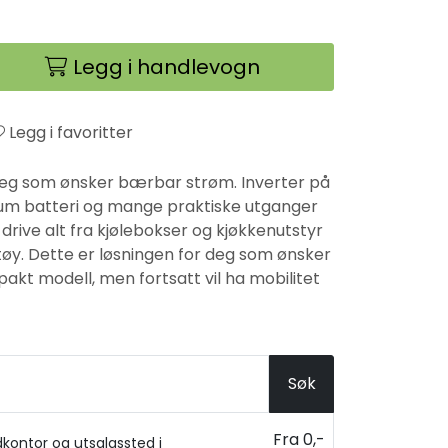
Legg i handlevogn
Legg i favoritter
or deg som ønsker bærbar strøm. Inverter på
ium batteri og mange praktiske utganger
 drive alt fra kjølebokser og kjøkkenutstyr
ktøy. Dette er løsningen for deg som ønsker
kt modell, men fortsatt vil ha mobilitet
Søk
Fra 0,-
kontor og utsalgssted i