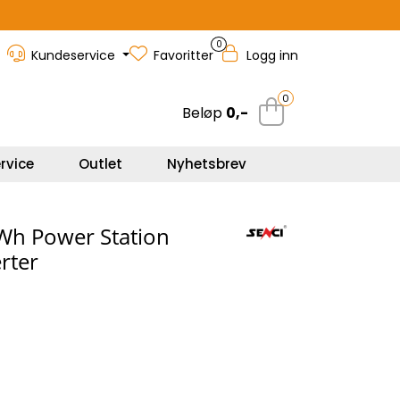
0
Kundeservice
Favoritter
Logg inn
0
Beløp
0,-
rvice
Outlet
Nyhetsbrev
Wh Power Station
rter