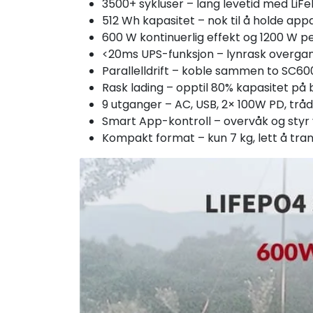
3500+ sykluser – lang levetid med LiF
512 Wh kapasitet – nok til å holde ap
600 W kontinuerlig effekt og 1200 W p
<20ms UPS-funksjon – lynrask overga
Parallelldrift – koble sammen to SC60
Rask lading – opptil 80% kapasitet på 
9 utganger – AC, USB, 2× 100W PD, trå
Smart App-kontroll – overvåk og styr 
Kompakt format – kun 7 kg, lett å tra