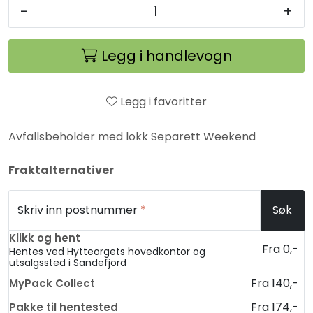
-
+
Legg i handlevogn
Legg i favoritter
Avfallsbeholder med lokk Separett Weekend
Fraktalternativer
Skriv inn postnummer
*
Søk
Klikk og hent
Fra 0,-
Hentes ved Hytteorgets hovedkontor og
utsalgssted i Sandefjord
Fra 140,-
MyPack Collect
Fra 174,-
Pakke til hentested