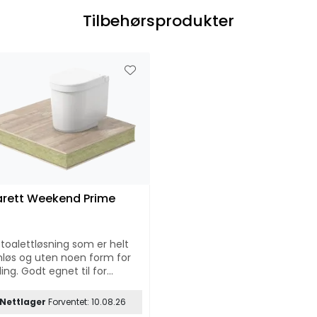
Tilbehørsprodukter
rett Weekend Prime
 toalettløsning som er helt
løs og uten noen form for
ling. Godt egnet til for
pel hytte, fritid, kolonihager
redskap.
Nettlager
Forventet: 10.08.26