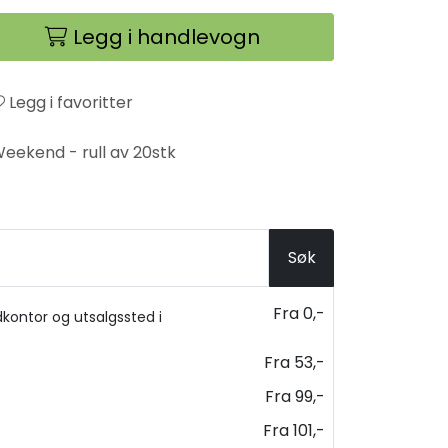
Legg i handlevogn
Legg i favoritter
Weekend - rull av 20stk
Søk
Fra 0,-
kontor og utsalgssted i
Fra 53,-
Fra 99,-
Fra 101,-