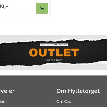
90,-
veier
Om Hyttetorget
ider
Om Oss