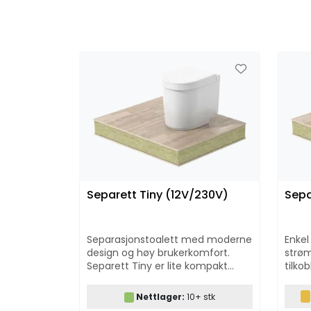
Separett Tiny (12V/230V)
Sepa
Separasjonstoalett med moderne
Enkel
design og høy brukerkomfort.
strøm
Separett Tiny er lite kompakt
tilkob
separasjonstoalett spesielt
eksem
utviklet for de som har
og be
Nettlager:
10+ stk
utfordringer med plass.