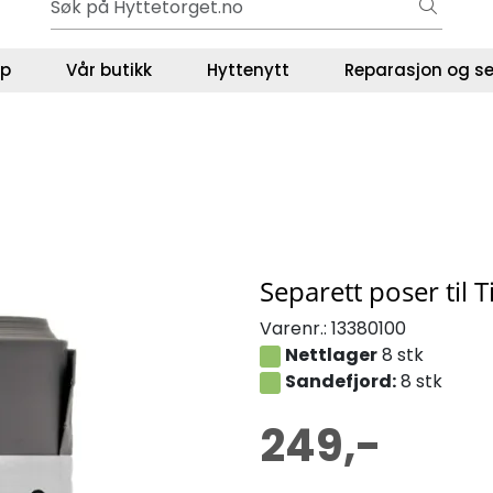
Gavekort - Gaven som ALLTID funker!
ser
lp
Vår butikk
Hyttenytt
Reparasjon og se
Separett poser til 
Varenr.:
13380100
Nettlager
8 stk
Sandefjord:
8 stk
249,-