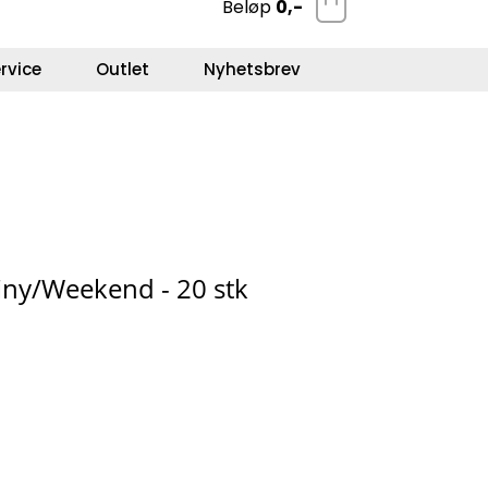
Beløp
0,-
0
Kundeservice
Favoritter
Logg inn
rvice
Outlet
Nyhetsbrev
Tiny/Weekend - 20 stk