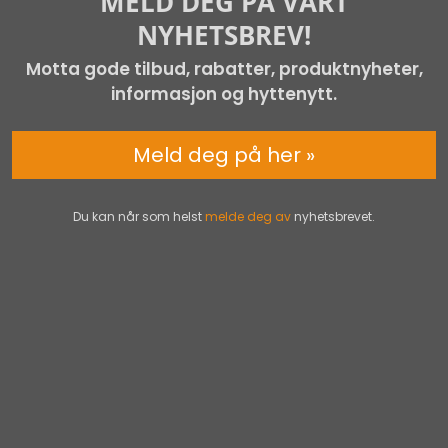
MELD DEG PÅ VÅRT
NYHETSBREV!
Motta gode tilbud, rabatter, produktnyheter,
informasjon og hyttenytt.
Meld deg på her »
Du kan når som helst
melde deg av
nyhetsbrevet.