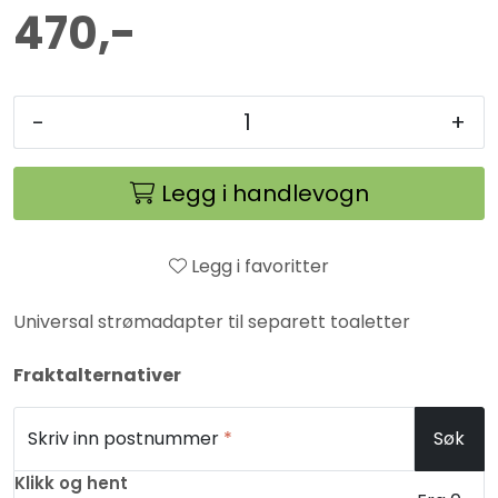
470,-
-
+
Legg i handlevogn
Legg i favoritter
Universal strømadapter til separett toaletter
Fraktalternativer
Skriv inn postnummer
*
Søk
Klikk og hent