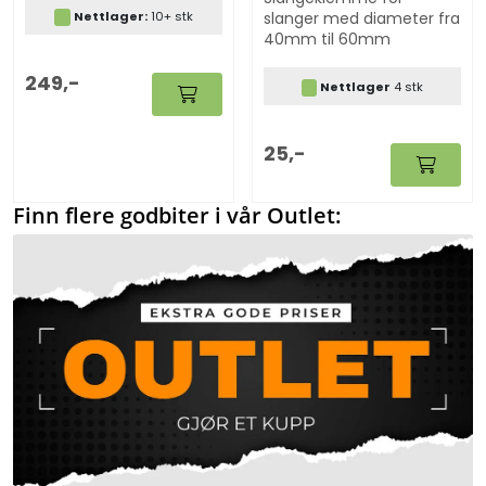
for eksempel Seaflo
slanger med diameter fra
Nettlager:
10+ stk
vanntoalett.
40mm til 60mm
249,-
Nettlager
4 stk
25,-
Finn flere godbiter i vår Outlet: