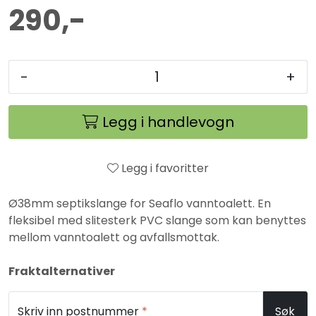
290,-
-
+
Legg i handlevogn
Legg i favoritter
Ø38mm septikslange for Seaflo vanntoalett. En
fleksibel med slitesterk PVC slange som kan benyttes
mellom vanntoalett og avfallsmottak.
Fraktalternativer
Skriv inn postnummer
*
Søk