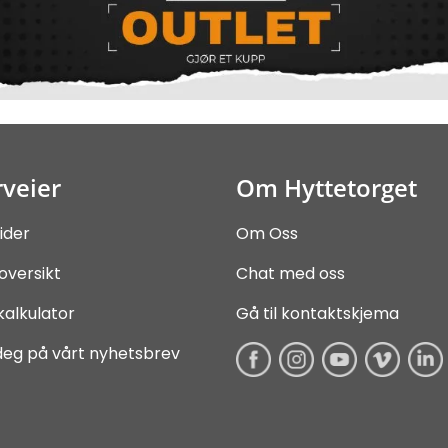
veier
Om Hyttetorget
ider
Om Oss
oversikt
Chat med oss
kalkulator
Gå til kontaktskjema
deg på vårt nyhetsbrev