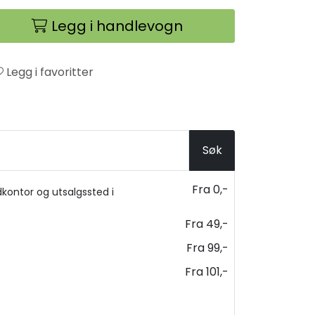
Legg i handlevogn
Legg i favoritter
Søk
Fra 0,-
kontor og utsalgssted i
Fra 49,-
Fra 99,-
Fra 101,-