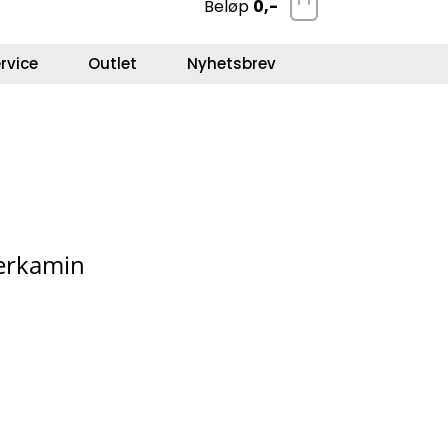
Beløp
0,-
0
Kundeservice
Favoritter
Logg inn
rvice
Outlet
Nyhetsbrev
aserkamin