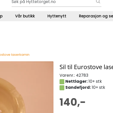
Gavekort - Gaven som ALLTID funker!
ser
lp
Vår butikk
Hyttenytt
Reparasjon og se
Eurostove laserkamin
Sil til Eurostove l
Varenr.:
42783
Nettlager:
10+ stk
Sandefjord:
10+ stk
140,-