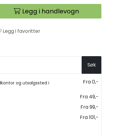
Legg i handlevogn
Legg i favoritter
Søk
Fra 0,-
kontor og utsalgssted i
Fra 49,-
Fra 99,-
Fra 101,-