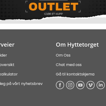
veier
Om Hyttetorget
ider
Om Oss
oversikt
Chat med oss
kalkulator
Gå til kontaktskjema
deg på vårt nyhetsbrev