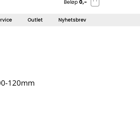
Beløp
0,-
0
Kundeservice
Favoritter
Logg inn
rvice
Outlet
Nyhetsbrev
00-120mm