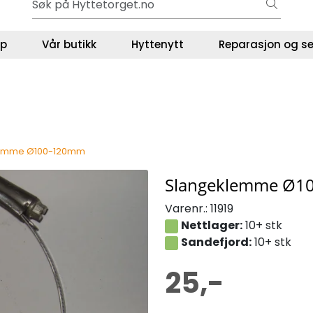
Gavekort - Gaven som ALLTID funker!
ser
lp
Vår butikk
Hyttenytt
Reparasjon og se
lemme Ø100-120mm
Slangeklemme Ø1
Varenr.:
11919
Nettlager:
10+ stk
Sandefjord:
10+ stk
25,-