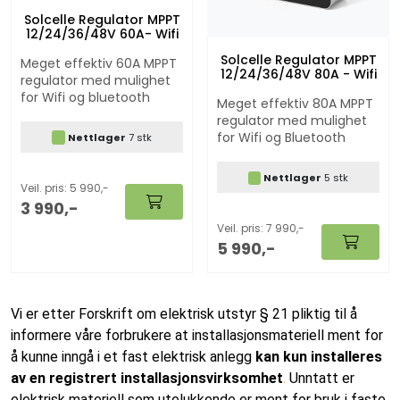
Solcelle Regulator MPPT
12/24/36/48V 60A- Wifi
Solcelle Regulator MPPT
Meget effektiv 60A MPPT
12/24/36/48V 80A - Wifi
regulator med mulighet
for Wifi og bluetooth
Meget effektiv 80A MPPT
regulator med mulighet
for Wifi og Bluetooth
Nettlager
7 stk
Nettlager
5 stk
Veil. pris: 5 990,-
3 990,-
Veil. pris: 7 990,-
5 990,-
Vi er etter Forskrift om elektrisk utstyr § 21 pliktig til å
informere våre forbrukere at installasjonsmateriell ment for
å kunne inngå i et fast elektrisk anlegg
kan kun installeres
av en registrert installasjonsvirksomhet
.
Unntatt er
elektrisk materiell som utelukkende er ment for bruk i faste