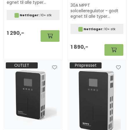
egnet til alle typer
30A MPPT
batterier, også lithium.
solcelleregulator - godt
Elektronisk displyay gir
Nettlager:
10+ stk
egnet til alle typer
deg info om spenning,
batterier, også
ladestrøm etc..
lithium. Elektronisk
Nettlager:
10+ stk
1 290,-
displyay gir deg info om
spenning, ladestrøm etc..
1 890,-
OUTLET
Prispresset