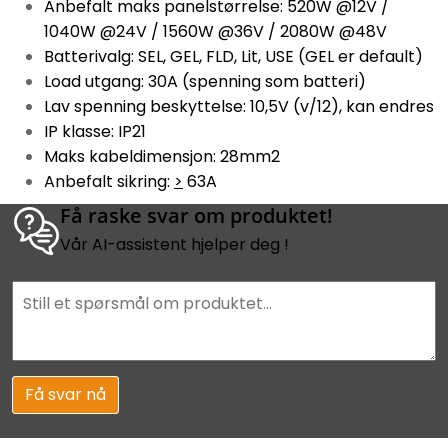
Anbefalt maks panelstørrelse: 520W @12V /
1040W @24V / 1560W @36V / 2080W @48V
Batterivalg: SEL, GEL, FLD, Lit, USE (GEL er default)
Load utgang: 30A (spenning som batteri)
Lav spenning beskyttelse: 10,5V (v/12), kan endres
IP klasse: IP21
Maks kabeldimensjon: 28mm2
Anbefalt sikring:
>
63A
Få raske svar om produktet!
Vår AI-assistent hjelper deg !
Få svar nå