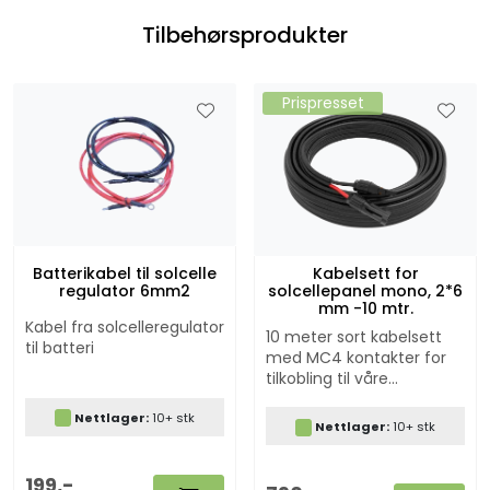
Tilbehørsprodukter
Prispresset
Batterikabel til solcelle
Kabelsett for
regulator 6mm2
solcellepanel mono, 2*6
mm -10 mtr.
Kabel fra solcelleregulator
10 meter sort kabelsett
til batteri
med MC4 kontakter for
tilkobling til våre
monokrystallinske paneler
Nettlager:
10+ stk
Nettlager:
10+ stk
199,-