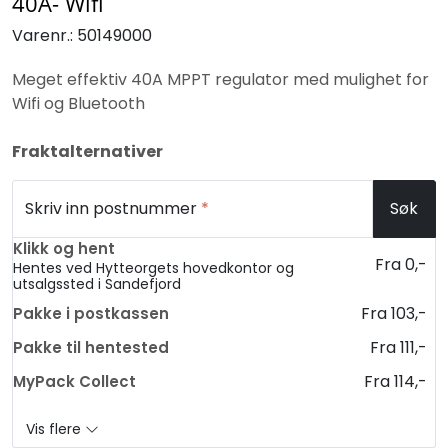
40A- Wifi
Varenr.:
50149000
Meget effektiv 40A MPPT regulator med mulighet for
Wifi og Bluetooth
Fraktalternativer
Skriv inn postnummer
*
Søk
Klikk og hent
Fra 0,-
Hentes ved Hytteorgets hovedkontor og
utsalgssted i Sandefjord
Fra 103,-
Pakke i postkassen
Fra 111,-
Pakke til hentested
Fra 114,-
MyPack Collect
Vis flere