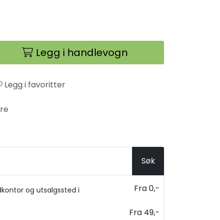
Legg i handlevogn
Legg i favoritter
re
Søk
Fra 0,-
kontor og utsalgssted i
Fra 49,-