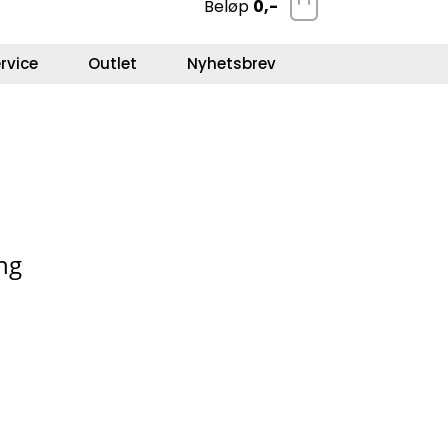
Beløp
0,-
0
Kundeservice
Favoritter
Logg inn
rvice
Outlet
Nyhetsbrev
ng