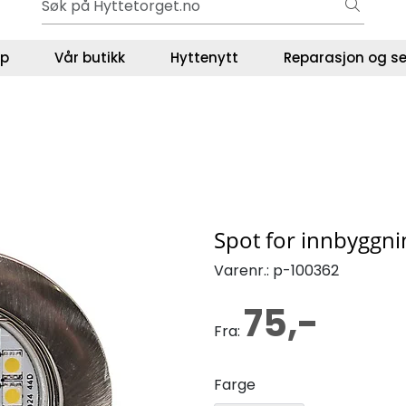
Ut på tur i sommer? Sjekk her først
ser
lp
Vår butikk
Hyttenytt
Reparasjon og se
Spot for innbyggni
Varenr.:
p-100362
75,-
Fra:
Farge