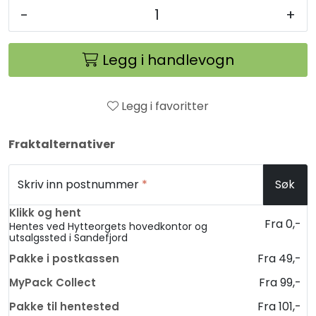
-
+
Legg i handlevogn
Legg i favoritter
Fraktalternativer
Skriv inn postnummer
*
Søk
Klikk og hent
Fra 0,-
Hentes ved Hytteorgets hovedkontor og
utsalgssted i Sandefjord
Fra 49,-
Pakke i postkassen
Fra 99,-
MyPack Collect
Fra 101,-
Pakke til hentested