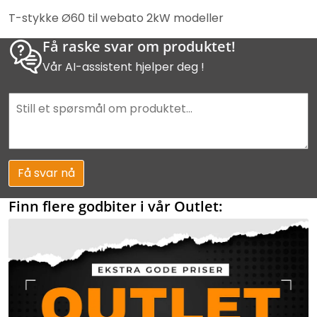
T-stykke Ø60 til webato 2kW modeller
Få raske svar om produktet!
Vår AI-assistent hjelper deg !
Få svar nå
Finn flere godbiter i vår Outlet: