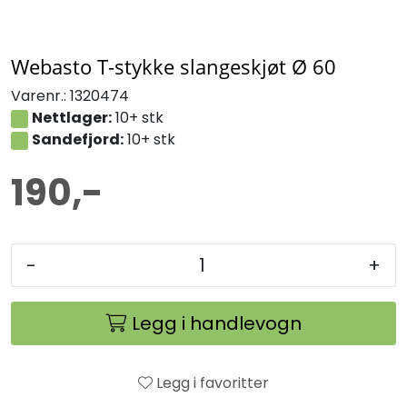
Webasto T-stykke slangeskjøt Ø 60
Varenr.:
1320474
Nettlager:
10+ stk
Sandefjord:
10+ stk
190,-
-
+
Legg i handlevogn
Legg i favoritter