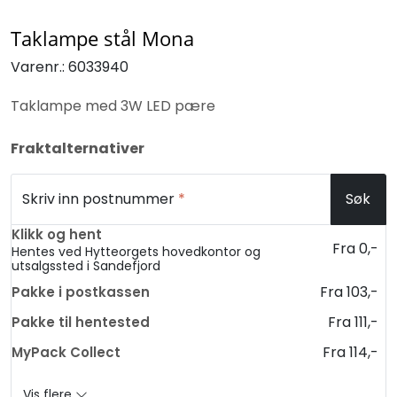
Taklampe stål Mona
Varenr.:
6033940
Taklampe med 3W LED pære
Fraktalternativer
Skriv inn postnummer
*
Søk
Klikk og hent
Fra 0,-
Hentes ved Hytteorgets hovedkontor og
utsalgssted i Sandefjord
Fra 103,-
Pakke i postkassen
Fra 111,-
Pakke til hentested
Fra 114,-
MyPack Collect
Vis flere