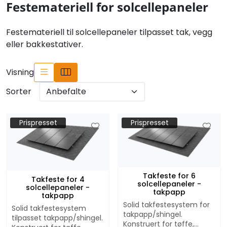
Festemateriell for solcellepaneler
Festemateriell til solcellepaneler tilpasset tak, vegg
eller bakkestativer.
Visning
Sorter
Prispresset
Prispresset
Takfeste for 6
Takfeste for 4
solcellepaneler -
solcellepaneler -
takpapp
takpapp
Solid takfestesystem for
Solid takfestesystem
takpapp/shingel.
tilpasset takpapp/shingel.
Konstruert for tøffe,