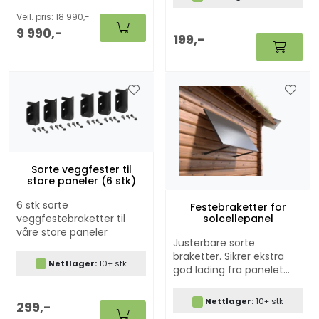
Veil. pris: 18 990,-
9 990,-
199,-
Sorte veggfester til
store paneler (6 stk)
6 stk sorte
Festebraketter for
veggfestebraketter til
solcellepanel
våre store paneler
Justerbare sorte
braketter. Sikrer ekstra
Nettlager:
10+ stk
god lading fra panelet
ved å justere panelet i
riktig vinkel i forhold til
Nettlager:
10+ stk
299,-
sola.