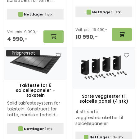
Konstruert for tøffe,
nordiske forhold med
nordiske forhold med
korrosjonsklasse C5-M.
korrosjonsklasse C5-M.
Nettlager
1 stk
Nettlager
1 stk
Veil. pris: 16 490,-
Veil. pris: 9 990,-
10 990,-
4 990,-
Prispresset
Takfeste for 6
solcellepaneler -
takstein
Sorte veggfester til
solcelle panel (4 stk)
Solid takfestesystem for
takstein. Konstruert for
4 stk sorte
tøffe, nordiske forhold
veggfestebraketter til
med korrosjonsklasse C5-
solcellepaneler
M.
Nettlager
1 stk
Nettlager:
10+ stk