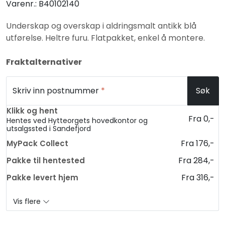
Varenr.:
B40102140
Underskap og overskap i aldringsmalt antikk blå
utførelse. Heltre furu. Flatpakket, enkel å montere.
Fraktalternativer
Skriv inn postnummer
*
Søk
Klikk og hent
Fra 0,-
Hentes ved Hytteorgets hovedkontor og
utsalgssted i Sandefjord
Fra 176,-
MyPack Collect
Fra 284,-
Pakke til hentested
Fra 316,-
Pakke levert hjem
Vis flere