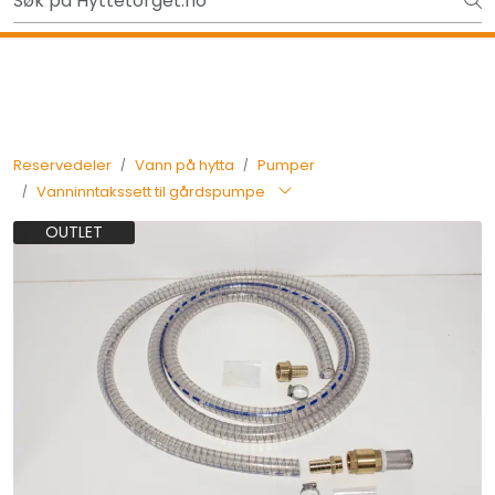
Skip to main content
Ut på tur i sommer? Sjekk her først
Tilbake
Reservedeler
Vann på hytta
Pumper
Vanninntakssett til gårdspumpe
OUTLET