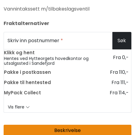
Vannintakssett m/tilbakeslagsventil
Fraktalternativer
Skriv inn postnummer
*
Søk
Klikk og hent
Fra 0,-
Hentes ved Hytteorgets hovedkontor og
utsalgssted i Sandefjord
Fra 110,-
Pakke i postkassen
Fra 111,-
Pakke til hentested
Fra 114,-
MyPack Collect
Vis flere
Beskrivelse