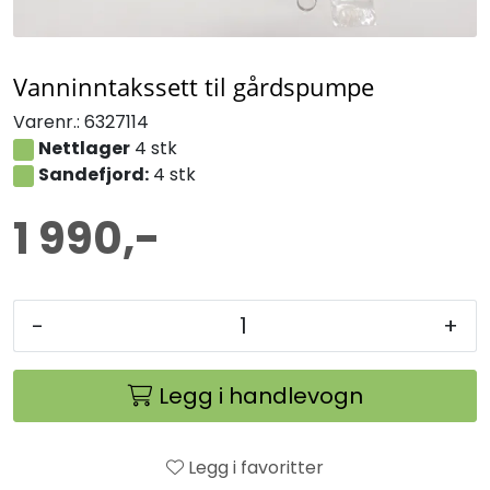
Vanninntakssett til gårdspumpe
Varenr.:
6327114
Nettlager
4 stk
Sandefjord:
4 stk
1 990,-
-
+
Legg i handlevogn
Legg i favoritter