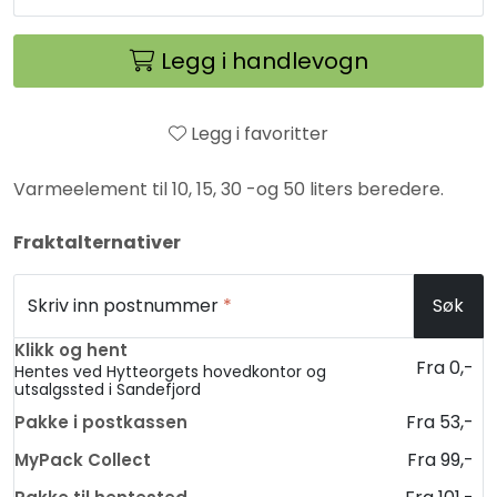
Legg i handlevogn
Legg i favoritter
Varmeelement til 10, 15, 30 -og 50 liters beredere.
Fraktalternativer
Skriv inn postnummer
*
Søk
Klikk og hent
Fra 0,-
Hentes ved Hytteorgets hovedkontor og
utsalgssted i Sandefjord
Fra 53,-
Pakke i postkassen
Fra 99,-
MyPack Collect