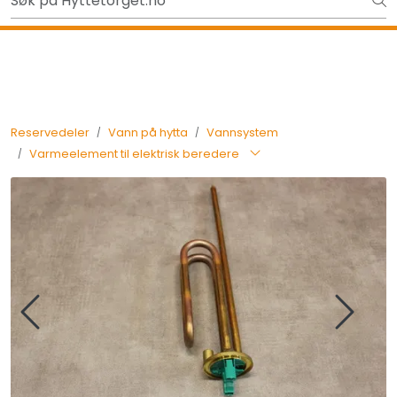
Skip to main content
Ut på tur i sommer? Sjekk her først
Tilbake
Reservedeler
Vann på hytta
Vannsystem
Varmeelement til elektrisk beredere