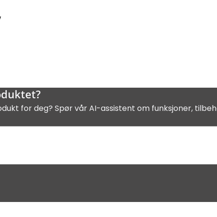
w
oduktet?
odukt for deg? Spør vår AI-assistent om funksjoner, tilbeh