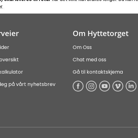
r.
veier
Om Hyttetorget
ider
Om Oss
oversikt
Chat med oss
kalkulator
Gå til kontaktskjema
deg på vårt nyhetsbrev