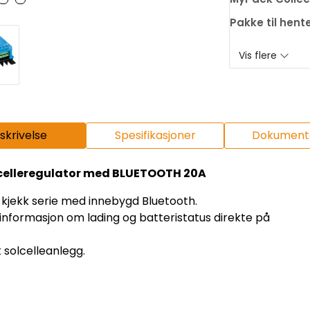
Pakke til hent
Vis flere
skrivelse
Spesifikasjoner
Dokumenta
lcelleregulator med BLUETOOTH 20A
 kjekk serie med innebygd Bluetooth.
l informasjon om lading og batteristatus direkte på
tt solcelleanlegg.