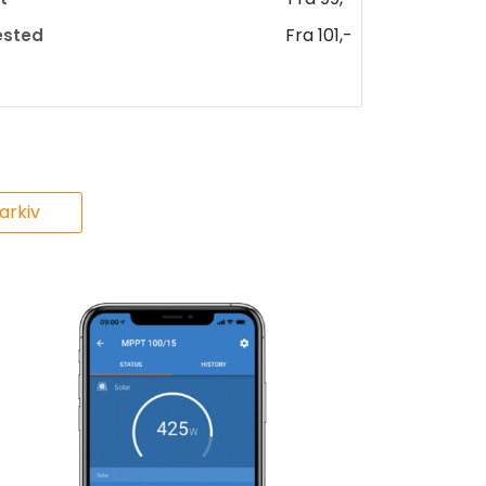
Fra 101,-
ested
rkiv