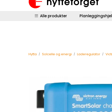
Skip to main content
|
|
Hyttestyring
Returinfo
Salgsbetingel
Alle produkter
Planleggingshje
Hytta
Solcelle og energi
Laderegulator
Vic