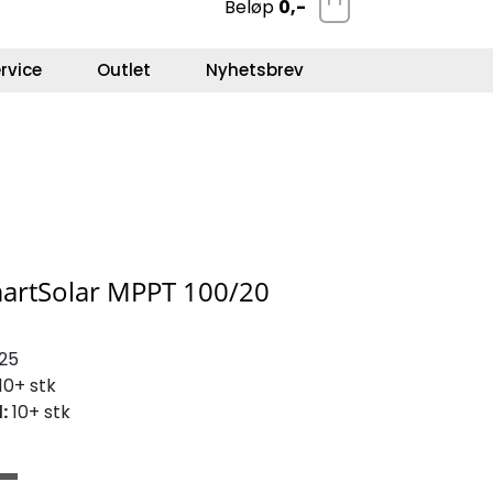
Beløp
0,-
0
Kundeservice
Favoritter
Logg inn
rvice
Outlet
Nyhetsbrev
martSolar MPPT 100/20
25
10+ stk
:
10+ stk
,-