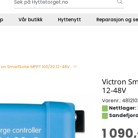
Gavekort - Gaven som ALLTID funker!
ser
lp
Vår butikk
Hyttenytt
Reparasjon og se
tron SmartSolar MPPT 100/20 12-48V
Victron S
12-48V
Varenr.:
481210
Nettlager:
Sandefjord
1 090