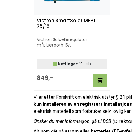
Victron SmartSolar MPPT
75/15
Victron Solcelleregulator
m/Bluetooth 15A
Nettlager:
10+ stk
849,-
Vi er etter Forskrift om elektrisk utstyr § 21 pl
kun installeres av en registrert installasjo
elektrisk materiell som forbruker selv lovlig kan 
Direkto
Ønsker du mer informasjon, gå til DSB (
Alt som går på
strøm eller batterier (EE-avfall