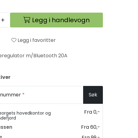
+
Legg i handlevogn
Legg i favoritter
leregulator m/Bluetooth 20A
iver
ostnummer
*
Søk
Fra 0,-
eorgets hovedkontor og
ndefjord
Fra 60,-
assen
Fra 99,-
t