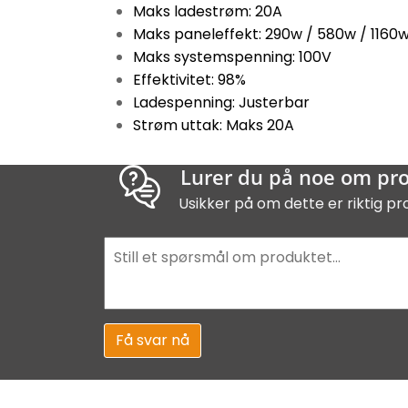
Maks ladestrøm: 20A
Maks paneleffekt: 290w / 580w / 1160
Maks systemspenning: 100V
Effektivitet: 98%
Ladespenning: Justerbar
Strøm uttak: Maks 20A
Lurer du på noe om pr
Usikker på om dette er riktig pr
Få svar nå