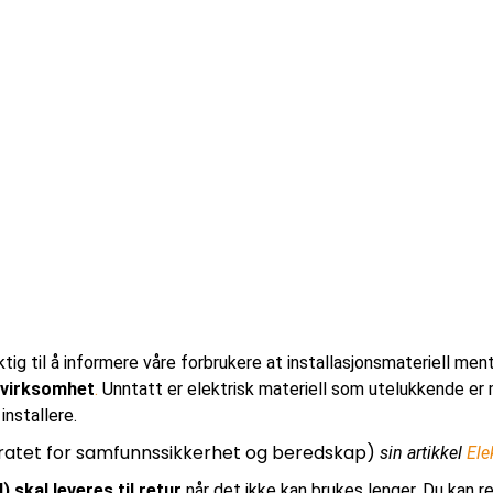
iktig til å informere våre forbrukere at installasjonsmateriell men
nsvirksomhet
.
Unntatt er elektrisk materiell som utelukkende er m
installere.
ratet for samfunnssikkerhet og beredskap)
sin artikkel
Ele
) skal leveres til retur
når det ikke kan brukes lenger. Du kan re