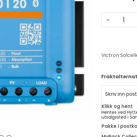
-
Victron Solcel
Fraktalternat
Skriv inn p
Klikk og hent
Hentes ved Hytt
utsalgssted i Sa
Pakke i postk
MyPack Collec