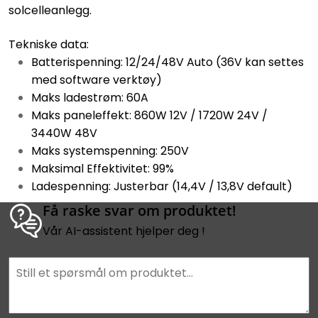
solcelleanlegg.
Tekniske data:
Batterispenning: 12/24/48V Auto (36V kan settes
med software verktøy)
Maks ladestrøm: 60A
Maks paneleffekt: 860W 12V / 1720W 24V /
3440W 48V
Maks systemspenning: 250V
Maksimal Effektivitet: 99%
Ladespenning: Justerbar (14,4V / 13,8V default)
Få raske svar om produktet!
Vår AI-assistent hjelper deg !