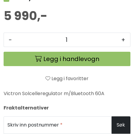
5 990,-
-
+
Legg i handlevogn
Legg i favoritter
Victron Solcelleregulator m/Bluetooth 60A
Fraktalternativer
Skriv inn postnummer
*
Søk