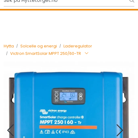
Skip to main content
Gavekort - Gaven som ALLTID funker!
Tilbake
Hytta
Solcelle og energi
Laderegulator
Victron SmartSolar MPPT 250/60-TR