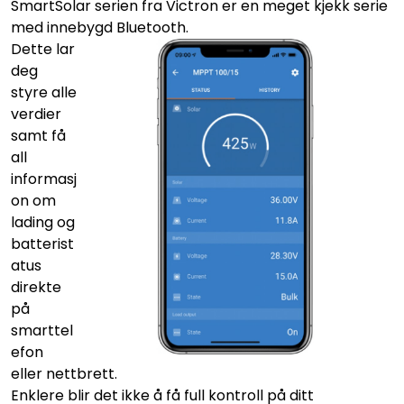
SmartSolar serien fra Victron er en meget kjekk serie
med innebygd Bluetooth.
Dette lar
deg
styre alle
verdier
samt få
all
informasj
on om
lading og
batterist
atus
direkte
på
smarttel
efon
eller nettbrett.
Enklere blir det ikke å få full kontroll på ditt