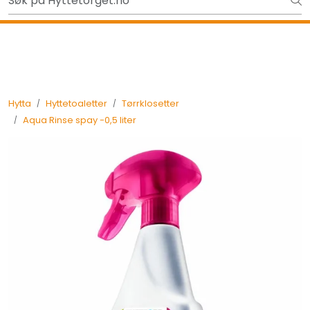
Skip to main content
Gavekort - Gaven som ALLTID funker!
Tilbake
Hytta
Hyttetoaletter
Tørrklosetter
Aqua Rinse spay -0,5 liter