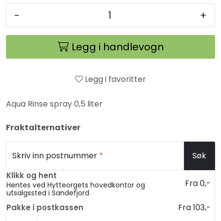
-
+
Legg i handlevogn
Legg i favoritter
Aqua Rinse spray 0,5 liter
Fraktalternativer
Skriv inn postnummer
*
Søk
Klikk og hent
Fra 0,-
Hentes ved Hytteorgets hovedkontor og
utsalgssted i Sandefjord
Fra 103,-
Pakke i postkassen