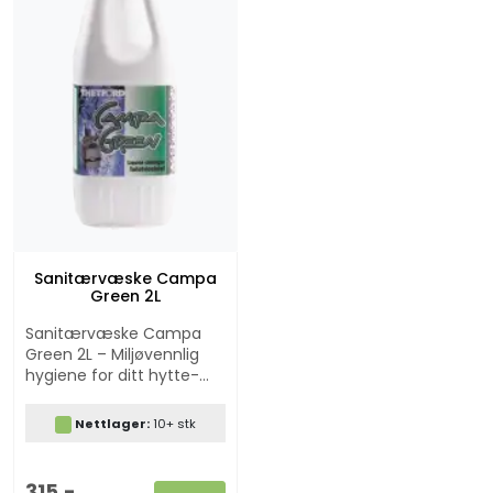
Sanitærvæske Campa
Green 2L
Sanitærvæske Campa
Green 2L – Miljøvennlig
hygiene for ditt hytte-
eller campingtoalett
Nettlager:
10+ stk
315,-