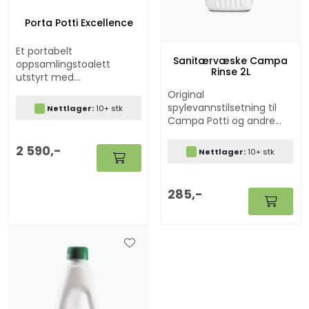
Porta Potti Excellence
Et portabelt
Sanitærvæske Campa
oppsamlingstoalett
Rinse 2L
utstyrt med
ferskvannstank
Original
spylevannstilsetning til
Nettlager:
10+ stk
Campa Potti og andre
kjemiske toaletter.
2 590,-
Nettlager:
10+ stk
285,-