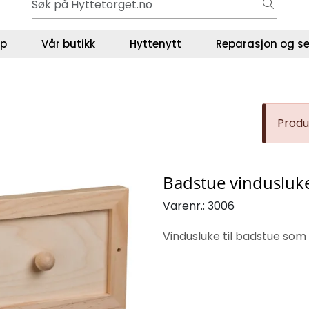
Gavekort - Gaven som ALLTID funker!
ser
lp
Vår butikk
Hyttenytt
Reparasjon og se
Produk
Badstue vindusluk
Varenr.:
3006
Vindusluke til badstue som g