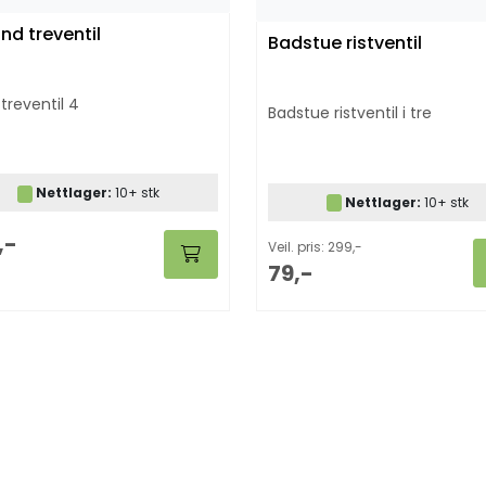
und treventil
Badstue ristventil
treventil 4
Badstue ristventil i tre
Nettlager:
10+ stk
Nettlager:
10+ stk
,-
Veil. pris: 299,-
79,-