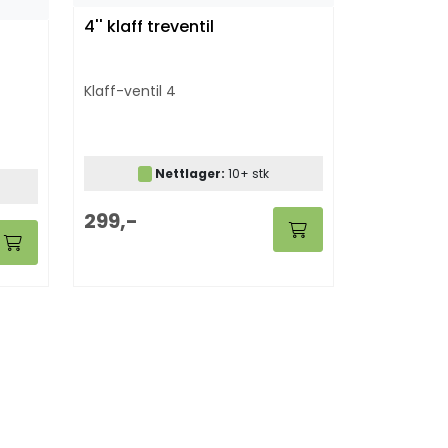
4'' klaff treventil
Klaff-ventil 4
Nettlager:
10+ stk
299,-