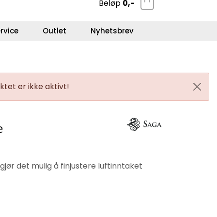
Beløp
0,-
0
Kundeservice
Favoritter
Logg inn
rvice
Outlet
Nyhetsbrev
tet er ikke aktivt!
e
jør det mulig å finjustere luftinntaket