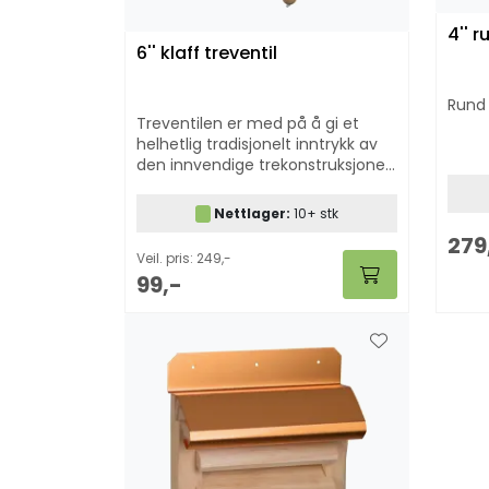
4'' r
6'' klaff treventil
Rund 
Treventilen er med på å gi et
helhetlig tradisjonelt inntrykk av
den innvendige trekonstruksjonen
som de fleste hytter bærer preg
av.
Nettlager:
10+ stk
279
Veil. pris: 249,-
99,-