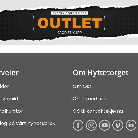
veier
Om Hyttetorget
ider
Om Oss
oversikt
Chat med oss
kalkulator
Gå til kontaktskjema
deg på vårt nyhetsbrev