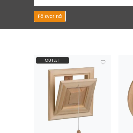
Få svar nå
OUTLET