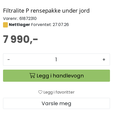
Filtralite P rensepakke under jord
Varenr.:
61872310
Nettlager
Forventet: 27.07.26
7 990,-
-
+
Legg i handlevogn
Legg i favoritter
Varsle meg