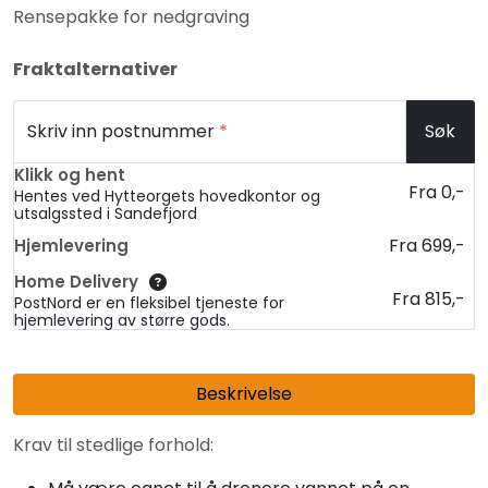
Rensepakke for nedgraving
Fraktalternativer
Skriv inn postnummer
*
Søk
Klikk og hent
Fra 0,-
Hentes ved Hytteorgets hovedkontor og
utsalgssted i Sandefjord
Fra 699,-
Hjemlevering
Home Delivery
Fra 815,-
PostNord er en fleksibel tjeneste for
hjemlevering av større gods.
Beskrivelse
Krav til stedlige forhold: