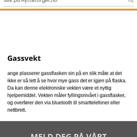
Skip to main content
Ut på tur i sommer? Sjekk her først
Tilbake
Gassvekt
ange plasserer gassflasken sin på en slik måte at det
ikke er så lett å se hvor mye gass det er igjen på flaska.
Da kan denne elektroniske vekten være et nyttig
hjelpemiddel. Vekten måler fyllingsnivået i gassflasker,
og overfører den via bluetooth til smarttelefoner eller
nettbrett.
MELD DEG PÅ VÅRT