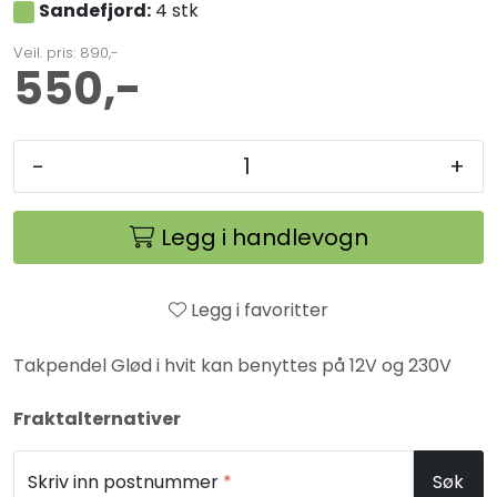
Sandefjord:
4 stk
Veil. pris: 890,-
550,-
-
+
Legg i handlevogn
Legg i favoritter
Takpendel Glød i hvit kan benyttes på 12V og 230V
Fraktalternativer
Skriv inn postnummer
*
Søk