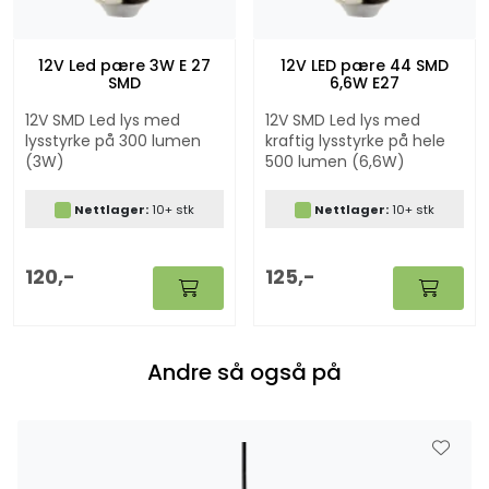
12V Led pære 3W E 27
12V LED pære 44 SMD
SMD
6,6W E27
12V SMD Led lys med
12V SMD Led lys med
lysstyrke på 300 lumen
kraftig lysstyrke på hele
(3W)
500 lumen (6,6W)
Nettlager:
10+ stk
Nettlager:
10+ stk
120,-
125,-
Andre så også på