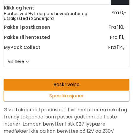
Klikk og hent
Fra 0,-
Hentes ved Hytteorgets hovedkontor og
utsalgssted i Sandefjord
Fra 110,-
Pakke i postkassen
Fra 111,-
Pakke til hentested
Fra 114,-
MyPack Collect
Vis flere
Beskrivelse
Spesifikasjoner
Glød takpendel produsert i hvit metall er en enkel og
trendy takpendel som passer godt inn i de fleste
interiør. Lampen benytter 1 stk E27 lyspære
medfølger ikke og kan benyttes på 12V og 230V