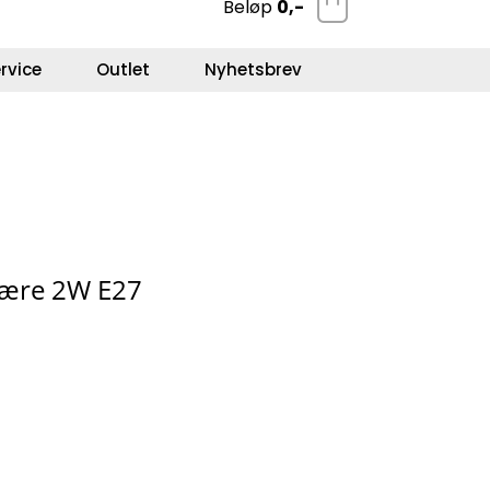
Beløp
0,-
0
Kundeservice
Favoritter
Logg inn
rvice
Outlet
Nyhetsbrev
pære 2W E27