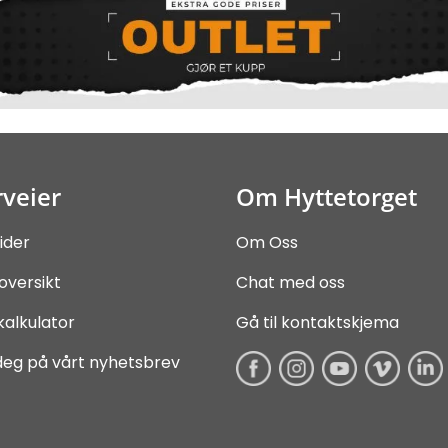
veier
Om Hyttetorget
ider
Om Oss
oversikt
Chat med oss
kalkulator
Gå til kontaktskjema
deg på vårt nyhetsbrev