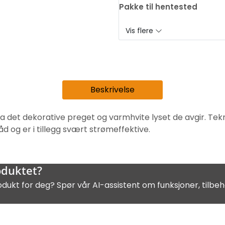
Pakke til hentested
Vis flere
Beskrivelse
det dekorative preget og varmhvite lyset de avgir. Tekn
g er i tillegg svært strømeffektive.
oduktet?
odukt for deg? Spør vår AI-assistent om funksjoner, tilbeh