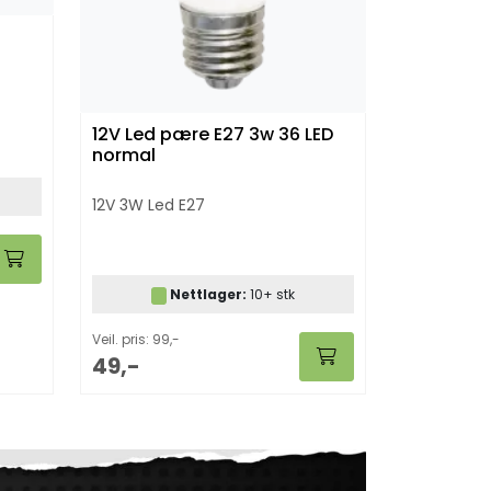
12V Led pære E27 3w 36 LED
normal
12V 3W Led E27
Nettlager:
10+ stk
Veil. pris: 99,-
49,-