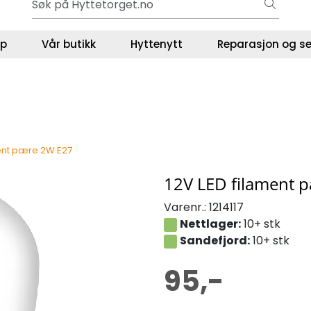
Gavekort - Gaven som ALLTID funker!
ser
lp
Vår butikk
Hyttenytt
Reparasjon og se
ment pære 2W E27
12V LED filament 
Varenr.:
1214117
Nettlager:
10+ stk
Sandefjord:
10+ stk
95,-