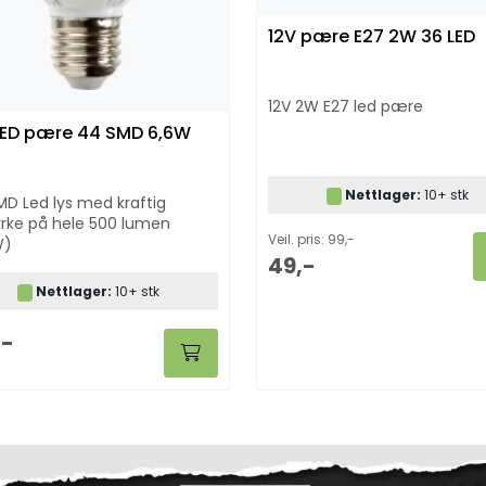
12V pære E27 2W 36 LED
12V 2W E27 led pære
LED pære 44 SMD 6,6W
Nettlager:
10+ stk
MD Led lys med kraftig
yrke på hele 500 lumen
Veil. pris: 99,-
W)
49,-
Nettlager:
10+ stk
,-