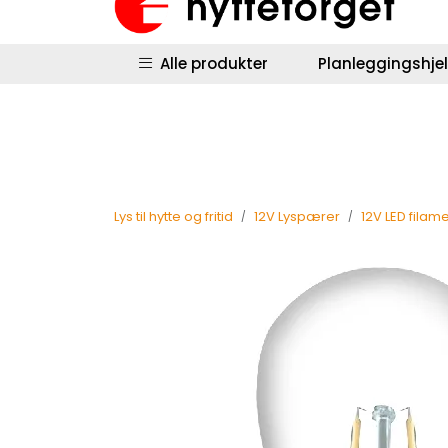
Skip to main content
|
|
Hyttestyring
Returinfo
Salgsbetingel
Alle produkter
Planleggingshje
Lys til hytte og fritid
12V Lyspærer
12V LED fila