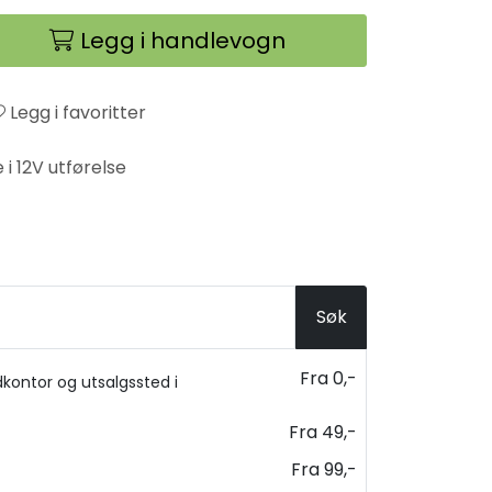
Legg i handlevogn
Legg i favoritter
i 12V utførelse
Søk
Fra 0,-
kontor og utsalgssted i
Fra 49,-
Fra 99,-