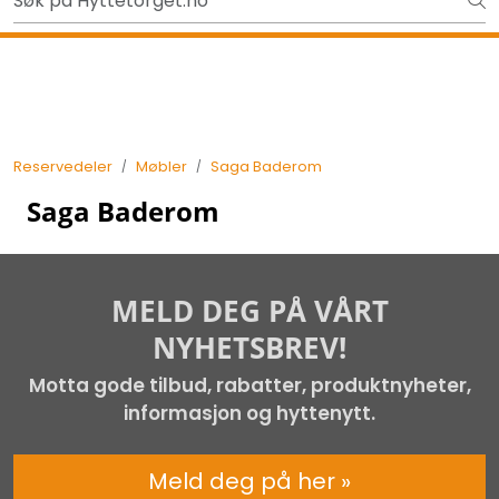
Skip to main content
Ut på tur i sommer? Sjekk her først
Tilbake
Reservedeler
Møbler
Saga Baderom
Saga Baderom
MELD DEG PÅ VÅRT
NYHETSBREV!
Motta gode tilbud, rabatter, produktnyheter,
informasjon og hyttenytt.
Meld deg på her »