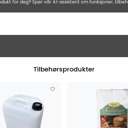
odukt for deg? Spør vår AI-assistent om funksjoner, tilbeh
Tilbehørsprodukter