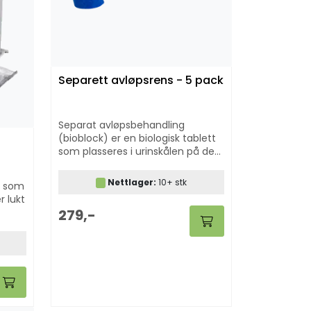
Separett avløpsrens - 5 pack
Separat avløpsbehandling
(bioblock) er en biologisk tablett
som plasseres i urinskålen på det
urinseparerende toalettet, den
brytes sakte ned og enzymene
Nettlager:
10+ stk
ø som
holder urinutløpet fri for
 lukt
avleiringer som over tid risikerer å
279,-
stoppe strømmen.
i 20