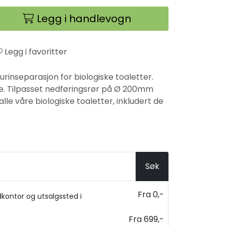
Legg i handlevogn
Legg i favoritter
urinseparasjon for biologiske toaletter.
e. Tilpasset nedføringsrør på Ø 200mm
lle våre biologiske toaletter, inkludert de
Søk
Fra 0,-
kontor og utsalgssted i
Fra 699,-