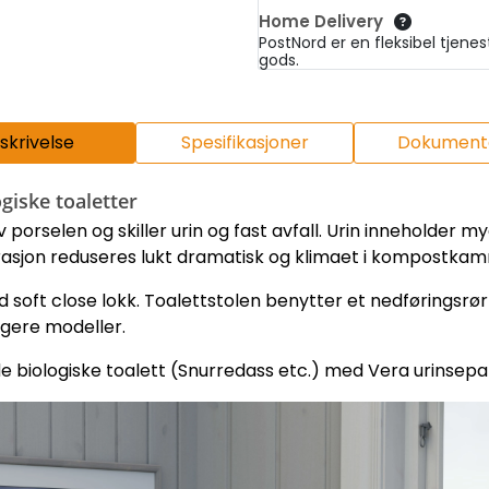
Home Delivery
PostNord er en fleksibel tjene
gods.
skrivelse
Spesifikasjoner
Dokumenta
giske toaletter
porselen og skiller urin og fast avfall.
Urin inneholder my
asjon r
eduseres lukt dramatisk og klimaet i kompostkamm
med soft close lokk. Toalettstolen benytter et nedføring
dligere modeller.
e biologiske toalett (Snurredass etc.) med Vera urinsepar