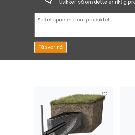
Usikker på om dette er riktig pr
Få svar nå