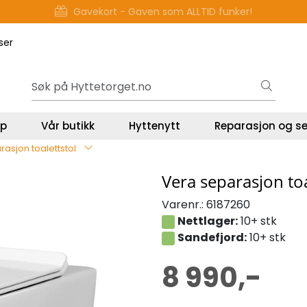
Gavekort - Gaven som ALLTID funker!
ser
lp
Vår butikk
Hyttenytt
Reparasjon og se
asjon toalettstol
Vera separasjon toa
Varenr.:
6187260
Nettlager:
10+ stk
Sandefjord:
10+ stk
8 990,-