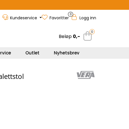
0
Kundeservice
Favoritter
Logg inn
0
Beløp
0,-
rvice
Outlet
Nyhetsbrev
lettstol