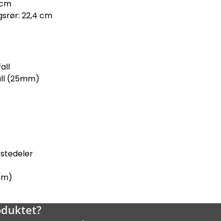
 cm
gsrør: 22,4 cm
all
fall (25mm)
stedeler
 cm)
oduktet?