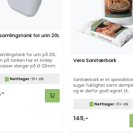
amlingstank for urin 20L
mlingstank for urin på 20L.
Vera Sanitærbark
n på tanken har et innløp
passer slanger på Ø 32mm.
Nettlager:
10+ stk
Sanitærbark er et spesialstr
suger fuktighet samt demper
og er derfor godt egnet til
,-
biotoaletter og
kompostbeholdere. Kommer 
Nettlager:
10+ stk
liter sekker.
149,-