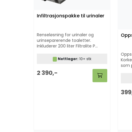
Infiltrasjonspakke til urinaler
Renseløsning for urinaler og
Opps
urinseparerende toaletter.
Inkluderer 200 liter Filtralite P
rensemedium
Oppsa
Nettlager:
10+ stk
Korke
som 
2 390,-
399