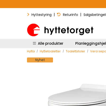
Skip to main content
|
|
Hyttestyring
Returinfo
Salgsbetingel
Alle produkter
Planleggingshje
Hytta
Hyttetoaletter
Toalettstoler
Vera separ
Nyhet