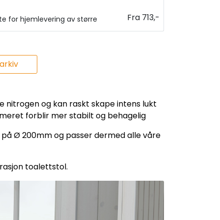
Fra 713,-
ste for hjemlevering av større
rkiv
e nitrogen og kan raskt skape intens lukt
eret forblir mer stabilt og behagelig
srør på Ø 200mm og passer dermed alle våre
asjon toalettstol.