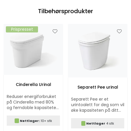
Tilbehørsprodukter
Prispresset
Cinderella Urinal
Separett Pee urinal
Reduser energiforbruket
Separett Pee er et
på Cinderella med 80%
urintoalett for deg som vil
og femdoble kapasiteten
øke kapasiteten på ditt
ved hjelp av denne
forbrenningstoalett eller
urinalen
Nettlager:
10+ stk
for deg som trenger en
Nettlager
4 stk
ekstra toalettløsning for