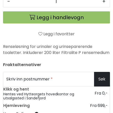
-
+
Legg i handlevogn
Legg i favoritter
Renseløsning for urinaler og urinseparerende
toaletter. Inkluderer 200 liter Filtralite P rensemedium
Fraktalternativer
Skriv inn postnummer
*
Søk
Klikk og hent
Fra 0,-
Hentes ved Hytteorgets hovedkontor og
utsalgssted i Sandefjord
Fra 699,-
Hjemlevering