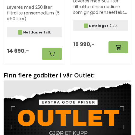
Leveres med 500 liter
filtralite rensemedium
Leveres med 250 liter
som gir god renseeffekt
filtralite rensemedium (5
(10 x 50 ltr)
x 50 liter)
Nettlager
2 stk
Nettlager
1 stk
19 990,-
14 690,-
Finn flere godbiter i vår Outlet: