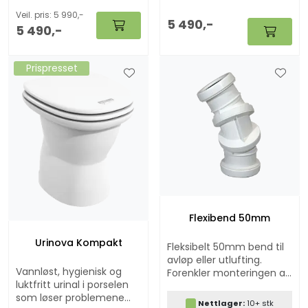
det våte.
Veil. pris: 5 990,-
5 490,-
5 490,-
Prispresset
Flexibend 50mm
Urinova Kompakt
Fleksibelt 50mm bend til
avløp eller utlufting.
Vannløst, hygienisk og
Forenkler monteringen av
luktfritt urinal i porselen
avløpet fra f.eks. UriNova
som løser problemene
modellene. Kan bendes i
Nettlager:
10+ stk