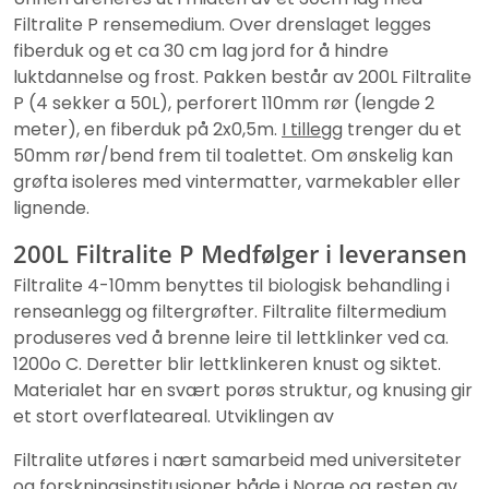
Filtralite P rensemedium. Over drenslaget legges
fiberduk og et ca 30 cm lag jord for å hindre
luktdannelse og frost. Pakken består av 200L Filtralite
P (4 sekker a 50L), perforert 110mm rør (lengde 2
meter), en fiberduk på 2x0,5m.
I tillegg
trenger du et
50mm rør/bend frem til toalettet. Om ønskelig kan
grøfta isoleres med vintermatter, varmekabler eller
lignende.
200L Filtralite P Medfølger i leveransen
Filtralite 4-10mm benyttes til biologisk behandling i
renseanlegg og filtergrøfter. Filtralite filtermedium
produseres ved å brenne leire til lettklinker ved ca.
1200o C. Deretter blir lettklinkeren knust og siktet.
Materialet har en svært porøs struktur, og knusing gir
et stort overflateareal. Utviklingen av
Filtralite utføres i nært samarbeid med universiteter
og forskningsinstitusjoner både i Norge og resten av