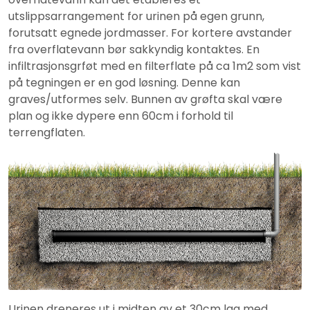
utslippsarrangement for urinen på egen grunn,
forutsatt egnede jordmasser. For kortere avstander
fra overflatevann bør sakkyndig kontaktes. En
infiltrasjonsgrføt med en filterflate på ca 1m2 som vist
på tegningen er en god løsning. Denne kan
graves/utformes selv. Bunnen av grøfta skal være
plan og ikke dypere enn 60cm i forhold til
terrengflaten.
Urinen dreneres ut i midten av et 30cm lag med