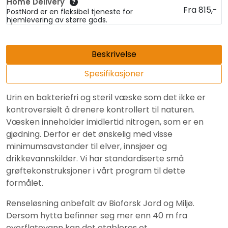
Home Delivery
Fra 815,-
PostNord er en fleksibel tjeneste for
hjemlevering av større gods.
Beskrivelse
Spesifikasjoner
Urin en bakteriefri og steril væske som det ikke er
kontroversielt å drenere kontrollert til naturen.
Væsken inneholder imidlertid nitrogen, som er en
gjødning. Derfor er det ønskelig med visse
minimumsavstander til elver, innsjøer og
drikkevannskilder. Vi har standardiserte små
grøftekonstruksjoner i vårt program til dette
formålet.
Renseløsning anbefalt av Bioforsk Jord og Miljø.
Dersom hytta befinner seg mer enn 40 m fra
overflatevann kan det etableres et