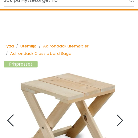
Skip to main content
Gavekort - Gaven som ALLTID funker!
Tilbake
Hytta
Utemiljø
Adirondack utemøbler
Adirondack Classic bord Saga
Prispresset