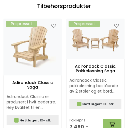
Tilbehørsprodukter
Prispresset
Prispresset
Adirondack Classic,
Pakkeløsning Saga
Adirondack Classic
Adirondack Classic
pakkeløsning bestående
Saga
av 2 stoler og et bord.
Produsert i hvit cedertre.
Adirondack Classic er
Høy kvalitet til en
produsert i hvit cedertre.
Nettlager:
10+ stk
konkurransedyktig pris.
Høy kvalitet til en
Solid konstruksjon og god
konkurransedyktig pris.
sittekomfort. Ekstremt
Solid konstruksjon og god
Pakkepris
Nettlager:
10+ stk
lang holdbarhet og
sittekomfort. Ekstremt
7 490,-