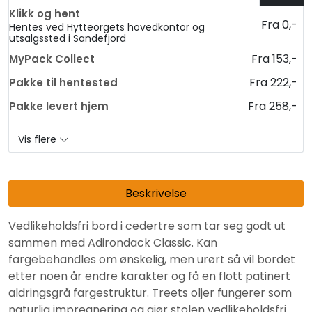
Klikk og hent
Fra 0,-
Hentes ved Hytteorgets hovedkontor og
utsalgssted i Sandefjord
Fra 153,-
MyPack Collect
Fra 222,-
Pakke til hentested
Fra 258,-
Pakke levert hjem
Vis flere
Beskrivelse
Vedlikeholdsfri bord i cedertre som tar seg godt ut
sammen med Adirondack Classic. Kan
fargebehandles om ønskelig, men urørt så vil bordet
etter noen år endre karakter og få en flott patinert
aldringsgrå fargestruktur. Treets oljer fungerer som
naturlig impregnering og gjør stolen vedlikeholdsfri.