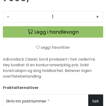
-
+
Legg i handlevogn
Legg i favoritter
Adirondack Classic bord produsert i hvit cedertre.
Høy kvalitet til en konkurransedyktig pris. Solid
konstruksjon og lang holdbarhet. Behøver ingen
overflatebehandling.
Fraktalternativer
Skriv inn postnummer
*
Søk