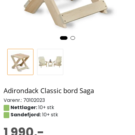
Adirondack Classic bord Saga
Varenr.:
70102023
Nettlager:
10+ stk
Sandefjord:
10+ stk
1 990,-