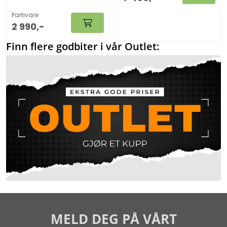
behøver ingen
lang holdbarhet og
overflatebehandling.
behøver ingen
Partivare
overflatebehandling.
2 990,-
Finn flere godbiter i vår Outlet:
MELD DEG PÅ VÅRT