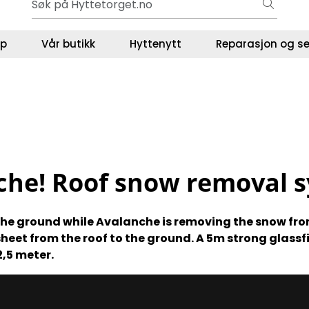
Ut på tur i sommer? Sjekk her først
ser
lp
Vår butikk
Hyttenytt
Reparasjon og se
che! Roof snow removal 
the ground while Avalanche is removing the snow from
sheet from the roof to the ground. A 5m strong glassf
,5 meter.