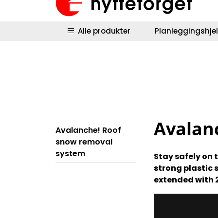
Skip to main content
|
|
Hyttestyring
Returinfo
Salgsbetingel
Alle produkter
Planleggingshje
Avalan
Avalanche! Roof
snow removal
system
Stay safely on 
strong plastic 
extended with 2