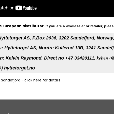
he European
distributor.
If you are a wholesaler or retailer, plea
yttetorget AS, P.Box 2036, 3202 Sandefjord, Norway
s:
Hyttetorget AS, Nordre Kullerod 13B, 3241 Sandef
kelvin (
n:
Kelvin Raymond, Direct no +47 33420111,
) hyttetorget.no
n Sandefjord -
click here for details