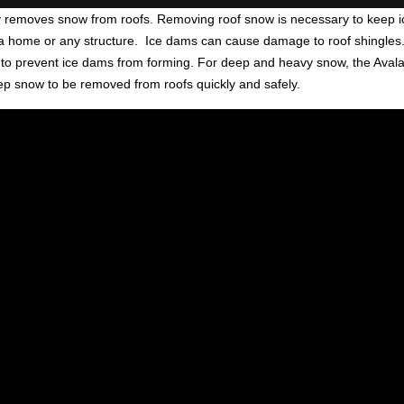
y removes snow from roofs. Removing roof snow is necessary to keep i
 a home or any structure. Ice dams can cause damage to roof shingles
t to prevent ice dams from forming. For deep and heavy snow, the Avala
ep snow to be removed from roofs quickly and safely.