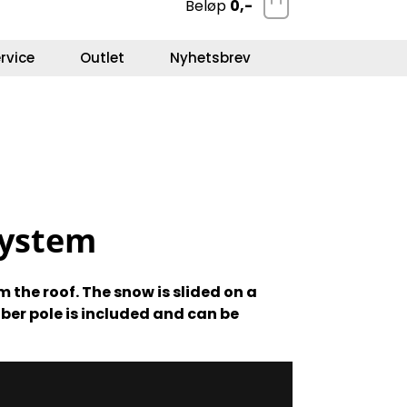
Beløp
0,-
0
Kundeservice
Favoritter
Logg inn
rvice
Outlet
Nyhetsbrev
system
 the roof. The snow is slided on a
iber pole is included and can be