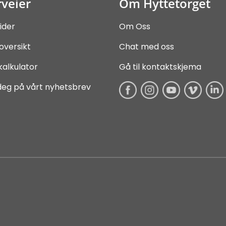
veier
Om Hyttetorget
ider
Om Oss
oversikt
Chat med oss
kalkulator
Gå til kontaktskjema
deg på vårt nyhetsbrev