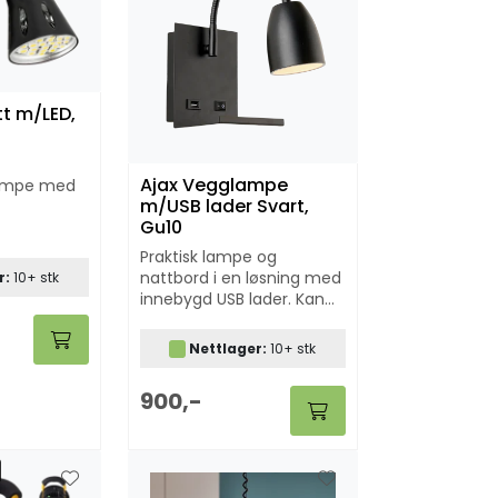
t m/LED,
Ajax Vegglampe
lampe med
m/USB lader Svart,
Gu10
Praktisk lampe og
nattbord i en løsning med
r:
10+ stk
innebygd USB lader. Kan
benyttes på 12V og 230V
Nettlager:
10+ stk
900,-