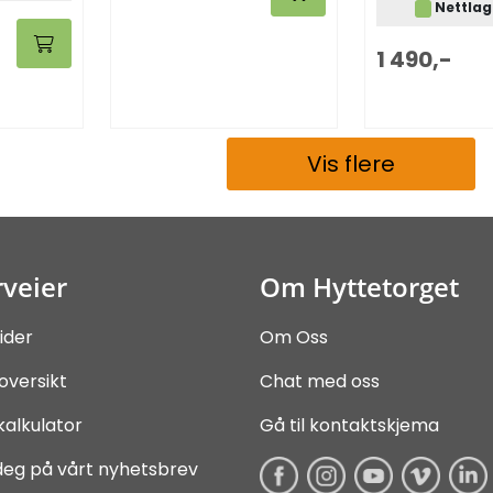
Nettlag
1 490,-
Vis flere
veier
Om Hyttetorget
ider
Om Oss
oversikt
Chat med oss
kalkulator
Gå til kontaktskjema
deg på vårt nyhetsbrev