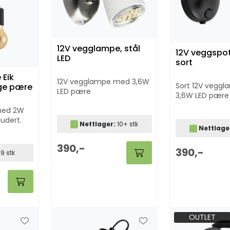
12V vegglampe, stål
12V veggspot
LED
sort
 Eik
12V vegglampe med 3,6W
Sort 12V vegg
ge pære
LED pære
3,6W LED pære
med 2W
udert.
Nettlager:
10+ stk
Nettlage
 sort
390,-
390,-
9 stk
OUTLET