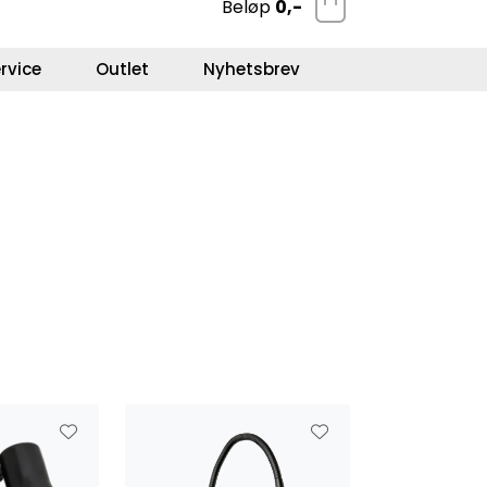
Beløp
0,-
0
Kundeservice
Favoritter
Logg inn
rvice
Outlet
Nyhetsbrev