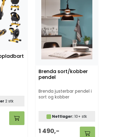
ppladbart
Brenda sort/kobber
pendel
Brenda justerbar pendel i
sort og kobber
er
2 stk
Nettlager:
10+ stk
1 490,-