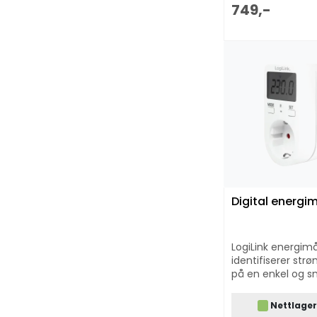
749,-
Digital energi
LogiLink energimå
identifiserer str
på en enkel og s
måte. Se hva pr
dine trekker av 
Nettlage
hva dette koster