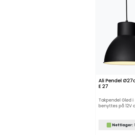
Ali Pendel Ø27
E 27
Takpendel Glød i 
benyttes på 12V 
Nettlager:
1