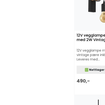
12V vegglampe
med 2W Vinta
12V vegglampe 
vintage pære inkl
Leveres med
lampettbryter og
ledning.
Nettlager
490,-