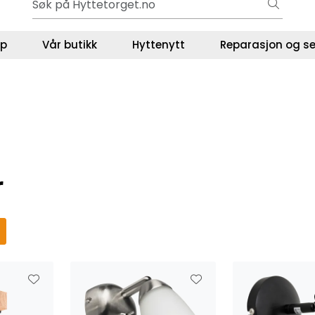
Gavekort - Gaven som ALLTID funker!
ser
lp
Vår butikk
Hyttenytt
Reparasjon og se
r