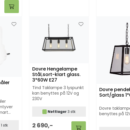
Dovre Hengelampe
Stål,sort-klart glass.
3*60W E27
måler
Tind Taklampe 3 lyspunkt
Dovre pende
kan benyttes på 12V og
Sort/glass 1
230V
ler
ømtyver
Dovre taklamp
Nettlager
3 stk
mart
benyttes på 12
oduktene
strøm og
2 690,-
r
1 stk
 deg