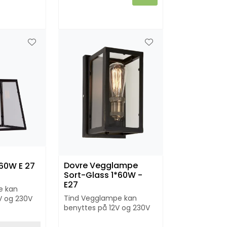
l
Dovre Vegglampe
*60W E 27
Sort-Glass 1*60W -
E27
e kan
Tind Vegglampe kan
V og 230V
benyttes på 12V og 230V