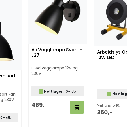
Ali Vegglampe Svart -
Arbeidslys O
E27
10W LED
Glød vegglampe 12V og
230V
cm sort
Nettlager:
10+ stk
Nettlag
sort kan
og 230V
469,-
Veil. pris: 540,-
350,-
0+ stk