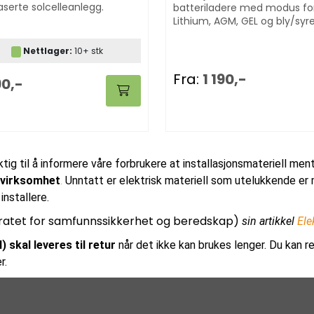
aserte solcelleanlegg.
batteriladere med modus fo
Lithium, AGM, GEL og bly/syr
batterier.
Nettlager:
10+ stk
Fra:
1 190,-
90,-
iktig til å informere våre forbrukere at installasjonsmateriell men
nsvirksomhet
.
Unntatt er elektrisk materiell som utelukkende er m
installere.
ratet for samfunnssikkerhet og beredskap)
sin artikkel
Ele
) skal leveres til retur
når det ikke kan brukes lenger. Du kan re
r.