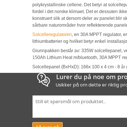
polykrystallinske cellene. Det betyr at solcellep
fordel i det norske klimaet. Det er dessuten ikk
konstruert slik at dersom deler av panelet blir sk
sårbare naturområder hvor reflekterende paneler
Solcelleregulatoren
, en 30A MPPT regulator, er 
lithiumbatterier og hvilket betyr enkel installas
Grunnpakken består av: 335W solcellepanel, v
15
0Ah Lithium Heat m/bluetooth, 30A MPPT re
Solcellepanel (BxHxD): 166x 100 x 4 cm - 8
år 
Lurer du på noe om pr
Usikker på om dette er riktig pr