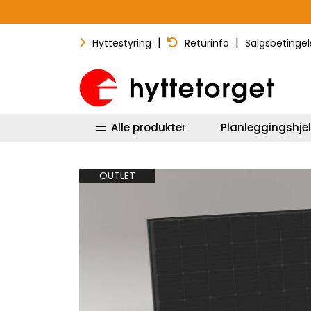
Skip to main content
|
|
Hyttestyring
Returinfo
Salgsbetingel
Alle produkter
Planleggingshje
OUTLET