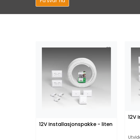
Få svar nå
12V 
12V Installasjonspakke - liten
Utvid