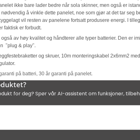
anelet ikke bare lader bedre når sola skinner, men også er istand 
e nødvendig å vinkle dette panelet, noe som gjør at det tar seg 
yggelagt vil resten av panelene fortsatt produsere energi. I tillegg
 faktisk er forbudt.
også av høy kvalitet og håndterer alle typer batterier. Den er imi
jon "plug & play".
eggfestebraketter og skruer, 10m monteringskabel 2x6mm2 med
gulator.
garanti på batteri, 30 år garanti på panelet.
oduktet?
odukt for deg? Spør vår AI-assistent om funksjoner, tilbeh