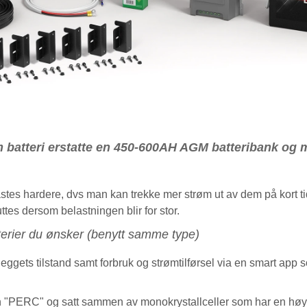
m batteri erstatte en 450-600AH AGM batteribank og 
tes hardere, dvs man kan trekke mer strøm ut av dem på kort tid
es dersom belastningen blir for stor.
erier du ønsker (benytt samme type)
leggets tilstand samt forbruk og strømtilførsel via en smart app s
 "PERC" og satt sammen av monokrystallceller som har en høye