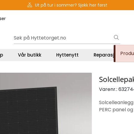
Gavekort - Gaven som ALLTID funker!
ser
Produk
lp
Vår butikk
Hyttenytt
Reparasjon og se
Solcellep
Varenr.:
63274
Solcelleanlegg
PERC panel og