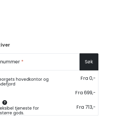
iver
ostnummer
*
Søk
Fra 0,-
eorgets hovedkontor og
ndefjord
Fra 699,-
Fra 713,-
eksibel tjeneste for
større gods.