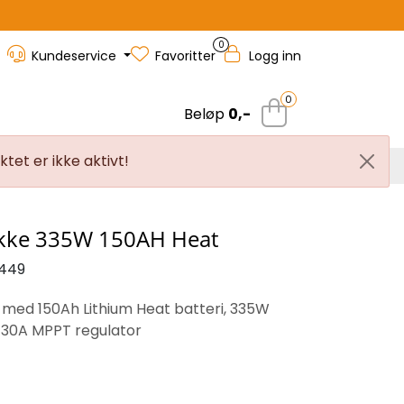
0
Kundeservice
Favoritter
Logg inn
0
Beløp
0,-
tet er ikke aktivt!
rvice
Outlet
Nyhetsbrev
akke 335W 150AH Heat
449
 med 150Ah Lithium Heat batteri, 335W
 30A MPPT regulator