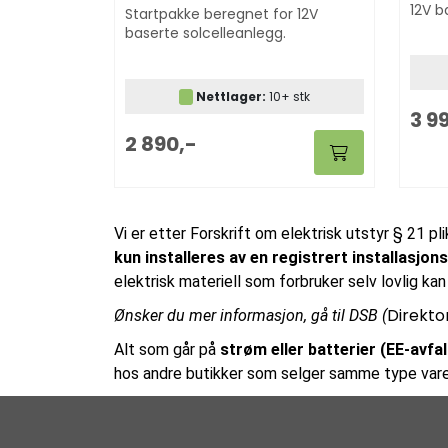
12V b
Startpakke beregnet for 12V
baserte solcelleanlegg.
Nettlager:
10+ stk
3 9
2 890,-
Vi er etter Forskrift om elektrisk utstyr § 21 pl
kun installeres av en registrert installasjo
elektrisk materiell som forbruker selv lovlig kan 
Direkto
Ønsker du mer informasjon, gå til DSB (
Alt som går på
strøm eller batterier (EE-avfall
hos andre butikker som selger samme type vare