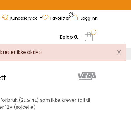
0
Kundeservice
Favoritter
Logg inn
0
Beløp
0,-
tet er ikke aktivt!
rvice
Outlet
Nyhetsbrev
tt
rbruk (2L & 4L) som ikke krever fall til
r 12V (solcelle).