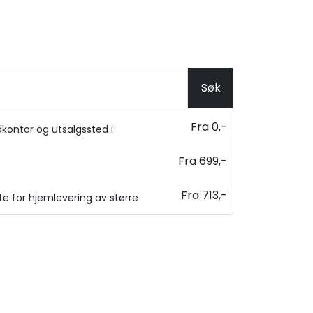
Søk
Fra 0,-
kontor og utsalgssted i
Fra 699,-
Fra 713,-
ste for hjemlevering av større