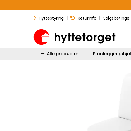
Skip to main content
|
|
Hyttestyring
Returinfo
Salgsbetingel
Alle produkter
Planleggingshje