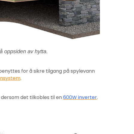
på oppsiden av hytta.
enyttes for å sikre tilgang på spylevann
nnsystem
.
ersom det tilkobles til en
600W inverter
.