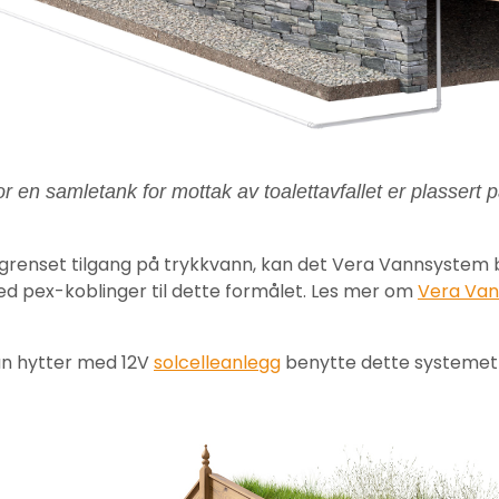
r en samletank for mottak av toalettavfallet er plassert 
begrenset tilgang på trykkvann, kan det Vera Vannsystem b
med pex-koblinger til dette formålet. Les mer om
Vera Va
an hytter med 12V
solcelleanlegg
benytte dette systemet d