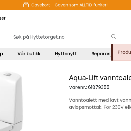
Gavekort - Gaven som ALLTID funker!
ser
Produk
lp
Vår butikk
Hyttenytt
Reparasjon og se
Aqua-Lift vanntoale
Varenr.:
61879355
Vanntoalett med lavt vannfo
avløpsmottak. For 230V elle