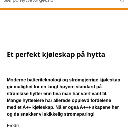
Skip to main content
Gavekort - Gaven som ALLTID funker!
Tilbake
Et perfekt kjøleskap på hytta
Moderne batteriteknologi og strømgjerrige kjøleskap
gir mulighet for en langt høyere standard på
strømløse hytter enn hva man har vært vant til.
Mange hytteeiere har allerede opplevd fordelene
med et A++ kjøleskap. Nå er også A+++ skapene her
og da snakker vi skikkelig strømsparing!
Fredri