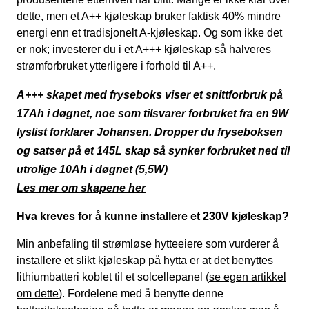
dette, men et A++ kjøleskap bruker faktisk 40% mindre
energi enn et tradisjonelt A-kjøleskap. Og som ikke det
er nok; investerer du i et
A+++
kjøleskap så halveres
strømforbruket ytterligere i forhold til A++.
A+++ skapet med fryseboks viser et snittforbruk på
17Ah i døgnet, noe som tilsvarer forbruket fra en 9W
lyslist forklarer Johansen. Dropper du fryseboksen
og satser på et 145L skap så synker forbruket ned til
utrolige 10Ah i døgnet (5,5W)
Les mer om skapene her
Hva kreves for å kunne installere et 230V kjøleskap?
Min anbefaling til strømløse hytteeiere som vurderer å
installere et slikt kjøleskap på hytta er at det benyttes
lithiumbatteri koblet til et solcellepanel (
se egen artikkel
om dette
). Fordelene med å benytte denne