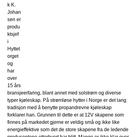
k K.
Johan
sen er
produ
ktsjef
i
Hyttet
orget
og
har
over
15 års
bransjeerfaring, blant annet med solstrøm og diverse
typer kjøleskap. På strømløse hytter i Norge er det lang
tradisjon med å benytte propandrevne kjøleskap
forklarer han. Grunnen til dette er at 12V skapene som
finnes på markedet gjerne er veldig små og ikke like
energieffektive som det de store skapene fra de ledende
produsentene etterhvert har blitt. Mange er ikke klar over